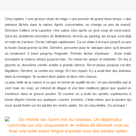
Cinq copains + une grosse chute de neige + une journée de grand beau temps = des
animaux lâchés dans la nature. Après concertation, on change un peu de massif.
Direction Celliers et la Lauzière. Une valeur sûre après un gros coup de nord-ouest.
Sans les problèmes forestiers de Belledonne. Arrivés au parking, les locaux sont déjà
en train de s'activer. On les rattrape rapidement. Ca se relaie à la trace jusqu'à ce que
la fusée David prenne la tête. Derrière, personne pour le rattraper alors qu'il dessine
un boulevard. Il trace jusqu'au Rognolet. Premier lâcher d'animaux : d'une traite
(exceptée la séance photo) jusqu'en-bas. On remet les peaux et rebelotte. On tire à
gauche et, deuxième combe avalée à grande vitesse. Re-re-peaux jusqu'au col des
Aiguillons. Derrière, la combe est vierge. Et c'est reparti. Il y a avait bien des animaux
dans la montagne. Ils avaient deux pattes et deux skis chacun.
La plus belle de la saison à ce jour en terme de qualité de ski. Un peu densifiée par le
vent mais du coup, un rebond de dingue et une bien meilleure glisse que quand on
s'enfonce dans la grosse poudre. Et comme on a évité les pentes supérieures à
trente degrés hormis sur quelques courtes sections, c'était mieux que la poudre qui
nous aurait freiné sur les parties les moins raides. Du ski cinq étoiles. Ou presque !