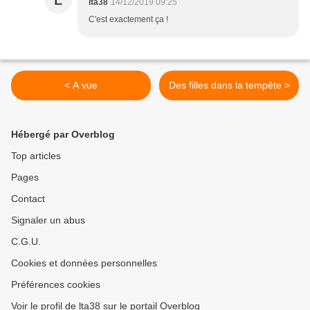
L
lta38
14/12/2019 09:25
C'est exactement ça !
< A vue
Des filles dans la tempête >
Hébergé par Overblog
Top articles
Pages
Contact
Signaler un abus
C.G.U.
Cookies et données personnelles
Préférences cookies
Voir le profil de lta38 sur le portail Overblog