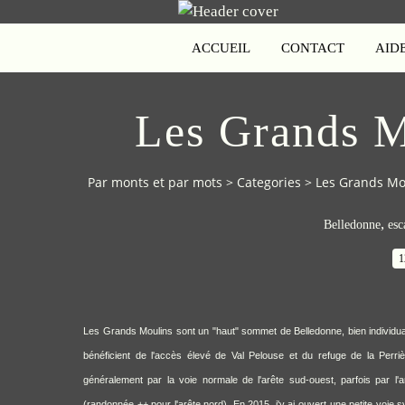
ACCUEIL
CONTACT
AID
Les Grands M
Par monts et par mots
>
Categories
>
Les Grands Mo
,
Belledonne
esc
1
Les Grands Moulins sont un "haut" sommet de Belledonne, bien individualis
bénéficient de l'accès élevé de Val Pelouse et du refuge de la Perr
généralement par la voie normale de l'arête sud-ouest, parfois par
(randonnée ++ pour l'arête nord). En 2015, j'y ai ouvert une petite voie 