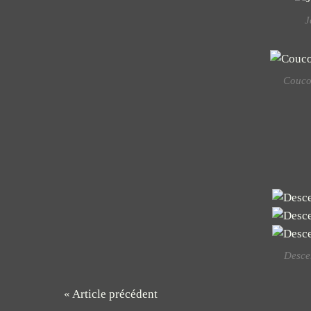
J
Coucou
Descen
« Article précédent