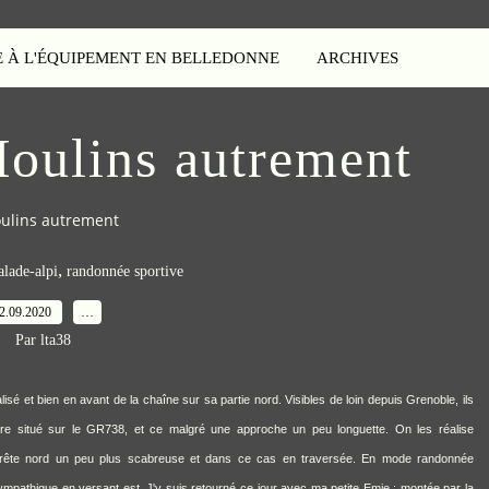
E À L'ÉQUIPEMENT EN BELLEDONNE
ARCHIVES
oulins autrement
ulins autrement
,
alade-alpi
randonnée sportive
2.09.2020
…
Par lta38
é et bien en avant de la chaîne sur sa partie nord. Visibles de loin depuis Grenoble, ils
ière situé sur le GR738, et ce malgré une approche un peu longuette. On les réalise
 l'arête nord un peu plus scabreuse et dans ce cas en traversée. En mode randonnée
sympathique en versant est. J'y suis retourné ce jour avec ma petite Emie : montée par la