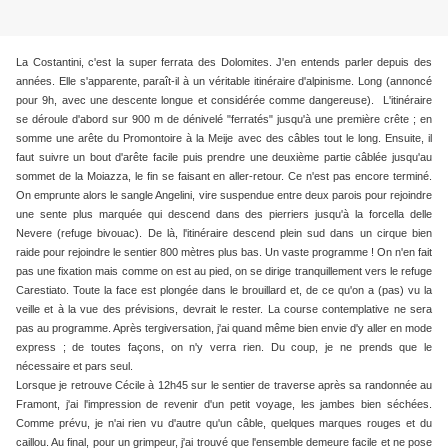
La Costantini, c'est la super ferrata des Dolomites. J'en entends parler depuis des
années. Elle s'apparente, paraît-il à un véritable itinéraire d'alpinisme. Long (annoncé
pour 9h, avec une descente longue et considérée comme dangereuse). L'itinéraire
se déroule d'abord sur 900 m de dénivelé "ferratés" jusqu'à une première crête ; en
somme une arête du Promontoire à la Meije avec des câbles tout le long. Ensuite, il
faut suivre un bout d'arête facile puis prendre une deuxième partie câblée jusqu'au
sommet de la Moiazza, le fin se faisant en aller-retour. Ce n'est pas encore terminé.
On emprunte alors le sangle Angelini, vire suspendue entre deux parois pour rejoindre
une sente plus marquée qui descend dans des pierriers jusqu'à la forcella delle
Nevere (refuge bivouac). De là, l'itinéraire descend plein sud dans un cirque bien
raide pour rejoindre le sentier 800 mètres plus bas. Un vaste programme ! On n'en fait
pas une fixation mais comme on est au pied, on se dirige tranquillement vers le refuge
Carestiato. Toute la face est plongée dans le brouillard et, de ce qu'on a (pas) vu la
veille et à la vue des prévisions, devrait le rester. La course contemplative ne sera
pas au programme. Après tergiversation, j'ai quand même bien envie d'y aller en mode
express ; de toutes façons, on n'y verra rien. Du coup, je ne prends que le
nécessaire et pars seul.
Lorsque je retrouve Cécile à 12h45 sur le sentier de traverse après sa randonnée au
Framont, j'ai l'impression de revenir d'un petit voyage, les jambes bien séchées.
Comme prévu, je n'ai rien vu d'autre qu'un câble, quelques marques rouges et du
caillou. Au final, pour un grimpeur, j'ai trouvé que l'ensemble demeure facile et ne pose