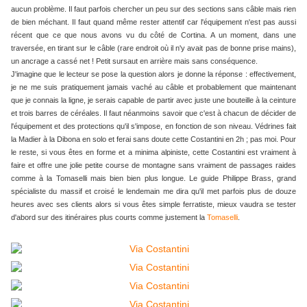
aucun problème. Il faut parfois chercher un peu sur des sections sans câble mais rien
de bien méchant. Il faut quand même rester attentif car l'équipement n'est pas aussi
récent que ce que nous avons vu du côté de Cortina. A un moment, dans une
traversée, en tirant sur le câble (rare endroit où il n'y avait pas de bonne prise mains),
un ancrage a cassé net ! Petit sursaut en arrière mais sans conséquence.
J'imagine que le lecteur se pose la question alors je donne la réponse : effectivement,
je ne me suis pratiquement jamais vaché au câble et probablement que maintenant
que je connais la ligne, je serais capable de partir avec juste une bouteille à la ceinture
et trois barres de céréales. Il faut néanmoins savoir que c'est à chacun de décider de
l'équipement et des protections qu'il s'impose, en fonction de son niveau. Védrines fait
la Madier à la Dibona en solo et ferai sans doute cette Costantini en 2h ; pas moi. Pour
le reste, si vous êtes en forme et a minima alpiniste, cette Costantini est vraiment à
faire et offre une jolie petite course de montagne sans vraiment de passages raides
comme à la Tomaselli mais bien bien plus longue. Le guide Philippe Brass, grand
spécialiste du massif et croisé le lendemain me dira qu'il met parfois plus de douze
heures avec ses clients alors si vous êtes simple ferratiste, mieux vaudra se tester
d'abord sur des itinéraires plus courts comme justement la
Tomaselli
.