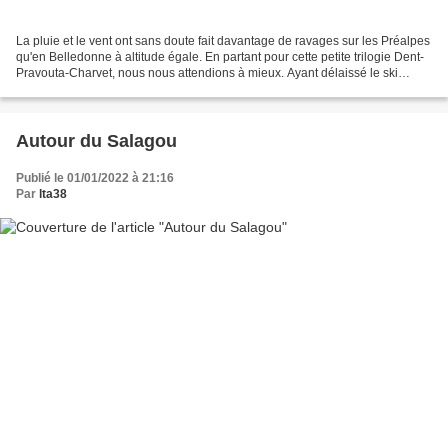
La pluie et le vent ont sans doute fait davantage de ravages sur les Préalpes
qu'en Belledonne à altitude égale. En partant pour cette petite trilogie Dent-
Pravouta-Charvet, nous nous attendions à mieux. Ayant délaissé le ski
depuis dix jours cause Covid...
Autour du Salagou
Publié le 01/01/2022 à 21:16
Par
lta38