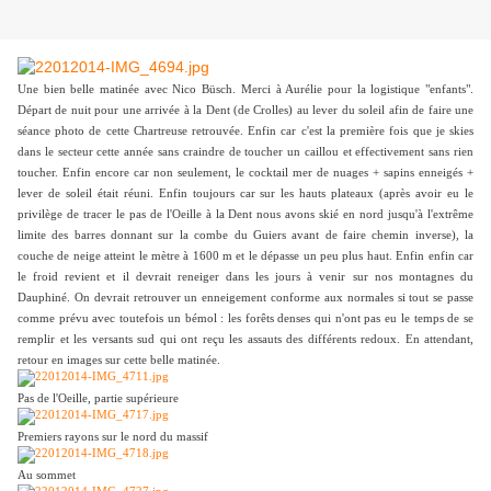
Une bien belle matinée avec Nico Büsch. Merci à Aurélie pour la logistique "enfants".
Départ de nuit pour une arrivée à la Dent (de Crolles) au lever du soleil afin de faire une
séance photo de cette Chartreuse retrouvée. Enfin car c'est la première fois que je skies
dans le secteur cette année sans craindre de toucher un caillou et effectivement sans rien
toucher. Enfin encore car non seulement, le cocktail mer de nuages + sapins enneigés +
lever de soleil était réuni. Enfin toujours car sur les hauts plateaux (après avoir eu le
privilège de tracer le pas de l'Oeille à la Dent nous avons skié en nord jusqu'à l'extrême
limite des barres donnant sur la combe du Guiers avant de faire chemin inverse), la
couche de neige atteint le mètre à 1600 m et le dépasse un peu plus haut. Enfin enfin car
le froid revient et il devrait reneiger dans les jours à venir sur nos montagnes du
Dauphiné. On devrait retrouver un enneigement conforme aux normales si tout se passe
comme prévu avec toutefois un bémol : les forêts denses qui n'ont pas eu le temps de se
remplir et les versants sud qui ont reçu les assauts des différents redoux. En attendant,
retour en images sur cette belle matinée.
Pas de l'Oeille, partie supérieure
Premiers rayons sur le nord du massif
Au sommet