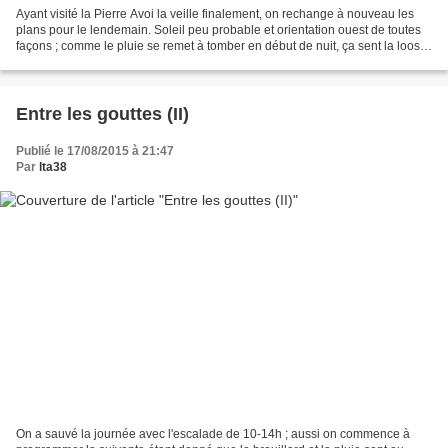
Ayant visité la Pierre Avoi la veille finalement, on rechange à nouveau les
plans pour le lendemain. Soleil peu probable et orientation ouest de toutes
façons ; comme le pluie se remet à tomber en début de nuit, ça sent la loose
pour le lenedemain. Inutile...
Entre les gouttes (II)
Publié le 17/08/2015 à 21:47
Par
lta38
On a sauvé la journée avec l'escalade de 10-14h ; aussi on commence à