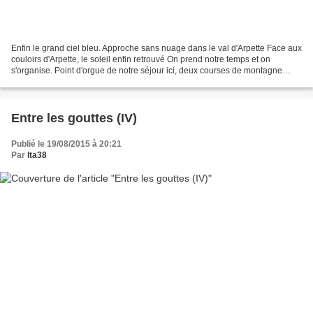
Enfin le grand ciel bleu. Approche sans nuage dans le val d'Arpette Face aux
couloirs d'Arpette, le soleil enfin retrouvé On prend notre temps et on
s'organise. Point d'orgue de notre séjour ici, deux courses de montagne
avec bivouac (au demeurant complètement...
Entre les gouttes (IV)
Publié le 19/08/2015 à 20:21
Par
lta38