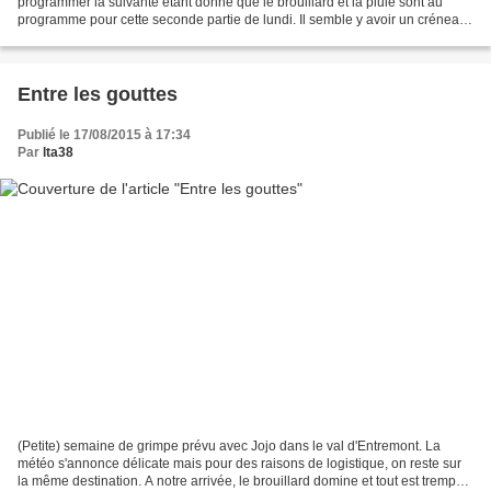
programmer la suivante étant donné que le brouillard et la pluie sont au
programme pour cette seconde partie de lundi. Il semble y avoir un créneau
du matin ; aussi on va s'installer...
Entre les gouttes
Publié le 17/08/2015 à 17:34
Par
lta38
(Petite) semaine de grimpe prévu avec Jojo dans le val d'Entremont. La
météo s'annonce délicate mais pour des raisons de logistique, on reste sur
la même destination. A notre arrivée, le brouillard domine et tout est trempé.