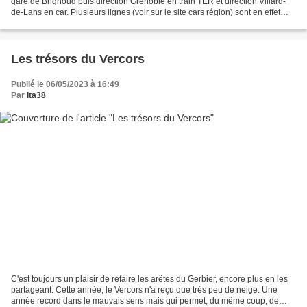
gare de Brignoud puis direction Grenoble en train TER et direction Villard-
de-Lans en car. Plusieurs lignes (voir sur le site cars région) sont en effet
équipées de porte-vélos...
Les trésors du Vercors
Publié le 06/05/2023 à 16:49
Par
lta38
C'est toujours un plaisir de refaire les arêtes du Gerbier, encore plus en les
partageant. Cette année, le Vercors n'a reçu que très peu de neige. Une
année record dans le mauvais sens mais qui permet, du même coup, de