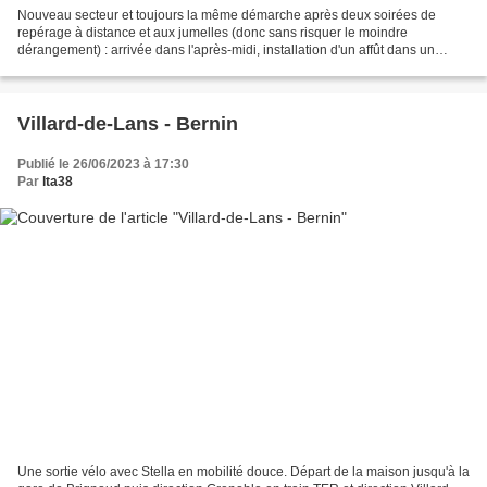
Nouveau secteur et toujours la même démarche après deux soirées de
repérage à distance et aux jumelles (donc sans risquer le moindre
dérangement) : arrivée dans l'après-midi, installation d'un affût dans un
bosquet ouvrant sur le passage pré-repéré et...
Villard-de-Lans - Bernin
Publié le 26/06/2023 à 17:30
Par
lta38
Une sortie vélo avec Stella en mobilité douce. Départ de la maison jusqu'à la