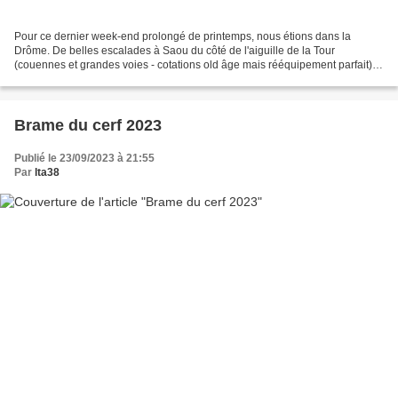
Pour ce dernier week-end prolongé de printemps, nous étions dans la
Drôme. De belles escalades à Saou du côté de l'aiguille de la Tour
(couennes et grandes voies - cotations old âge mais rééquipement parfait) ;
une longue randonnée du côté des Trois Becs...
Brame du cerf 2023
Publié le 23/09/2023 à 21:55
Par
lta38