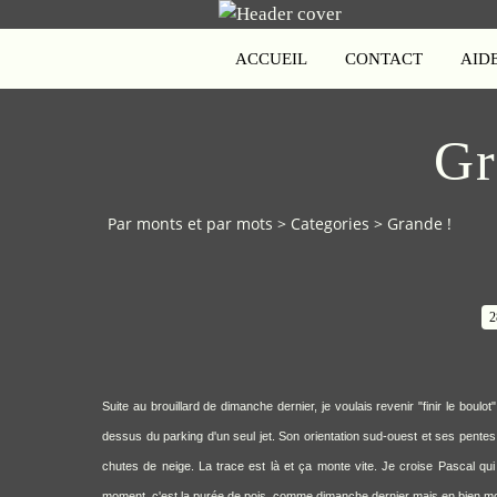
ACCUEIL
CONTACT
AID
Gr
Par monts et par mots
>
Categories
>
Grande !
2
Suite au brouillard de
dimanche dernier
, je voulais revenir "finir le boul
dessus du parking d'un seul jet. Son orientation sud-ouest et ses pente
chutes de neige. La trace est là et ça monte vite. Je croise Pascal qui d
moment, c'est la purée de pois, comme dimanche dernier mais en bien moin