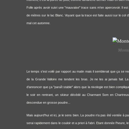
Folle après avoir suivi une "mauvaise" trace sans m'en apercevoir. Il est
de mètres sur le lac Blanc. Voyant que la trace est faite aussi sur le col d
mal
cet automne.
Monté
Le temps s'est voilé par rapport au matin mais il semblerait que ça se re
de la Grande Valloire me tendent les bras. Je ne les ai jamais fait. 
d'annoncer que ça "paraît stable" alors que la nivologie est bien compliqu
le soir en rentrant, un skieur décédé au Charmant Som en Chartreus
descendue en grosse poudre...
Mais aujourd'hui et ici, je le sens bien. La poudre n'a pas été ventée à 
serai rapidement dans le couloir et a priori à l'abri. Etant donnée l'heure