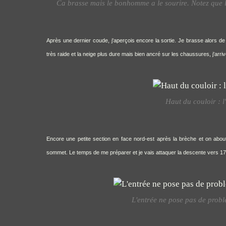
Ca brasse mais le bonhomme a le sourire. Notez que le 
Après une dernier coude, j'aperçois encore la sortie. Je brasse alors de 
très raide et la neige plus dure mais bien ancré sur les chaussures, j'arriv
Haut du couloir : l
Encore une petite section en face nord-est après la brèche et on abouti
sommet. Le temps de me préparer et je vais attaquer la descente vers 1
L'entrée ne pose pas de probl