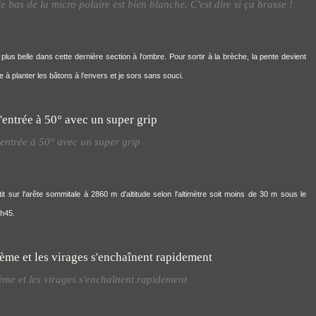
bas de la micro polaire est bien blanche. C'est dire si ça brasse !
plus belle dans cette dernière section à l'ombre. Pour sortir à la brèche, la pente devient
e à planter les bâtons à l'envers et je sors sans souci.
'entrée à 50° avec un super grip
t sur l'arête sommitale à 2860 m d'altitude selon l'altimètre soit moins de 30 m sous le
7h45.
ème et les virages s'enchaînent rapidement