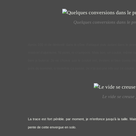
Quelques conversions dans le pr
Après 100 m de dénivelé dans le cône d'attaque puis autant dans le premier
matériel d'alpinisme. Ni piolet, ni crampons. Mais bon, un couloir, même ra
bien je buterai. Je ne choisis pas le couloir est, évident et bien connu (
près du sommet, si toutefois ça passe. Je n'ai aucune info sur ce couloir.
Le vide se creuse 
La trace est fort pénible. par moment, je m'enfonce jusqu'à la taille. Ma
pente de cette envergue en solo.