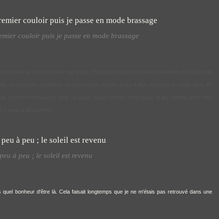
emier couloir puis je passe en mode brassage
 couloir, je mets les skis sur le sac. Etant parti pour une rando tranquille, je n'ai pas de
ide, si c'est bien poudreux, on s'en passe. Au pire, si il y a des ressauts en neige dure, eh
mais rarement fréquenté) mais un autre couloir orienté nord-ouest et qui semble sortir très
 Ce sera la découverte.
peu à peu ; le soleil est revenu
is quel bonheur d'être là. Cela faisait longtemps que je ne m'étais pas retrouvé dans une