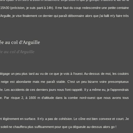
 15h30 (précision, je suis parti à 14h). Il me faut du coup redescendre une petite centaine
'Arguille, je vise finalement ce dernier qui paraît débonnaire alors que
j'ai failli m'y faire très
e au col d'Arguille
dégage un peu plus tard au vu de ce que je vois à l'ouest. Au-dessus de moi, les couloirs
La neige est abondante mais me paraît stable. C'est un peu bizarre voire presomptueux
ée. Les accidents de ces derniers jours nous l'ont rappelé. Il y a même eu, je l'apprendrais
e. Par risque 2, à 1600 m d'altitude dans la combe nord-ouest que nous avons tous
part légèrement en surface. Il n'y a pas de cohésion. Le cône est bien convexe et court. Je
, le soleil ne chauffera plus suffisamment pour que ça dégueule au-dessus alors go !