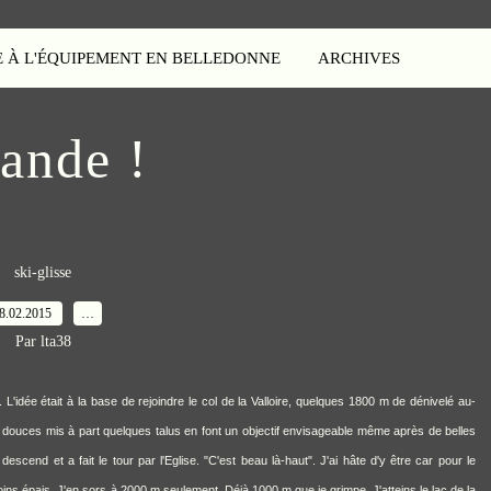
E À L'ÉQUIPEMENT EN BELLEDONNE
ARCHIVES
ande !
ski-glisse
8.02.2015
…
Par lta38
ot". L'idée était à la base de rejoindre le col de la Valloire, quelques 1800 m de dénivelé au-
s douces mis à part quelques talus en font un objectif envisageable même après de belles
escend et a fait le tour par l'Eglise. "C'est beau là-haut". J'ai hâte d'y être car pour le
s épais. J'en sors à 2000 m seulement. Déjà 1000 m que je grimpe. J'atteins le lac de la