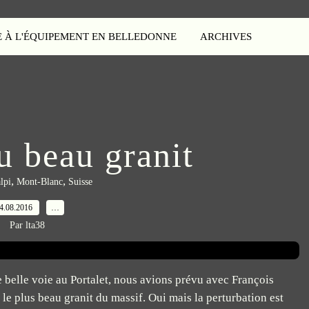
E À L'ÉQUIPEMENT EN BELLEDONNE
ARCHIVES
u beau granit
,
,
lpi
Mont-Blanc
Suisse
4.08.2016
…
Par lta38
e belle voie au Portalet, nous avions prévu avec François
e le plus beau granit du massif. Oui mais la perturbation est