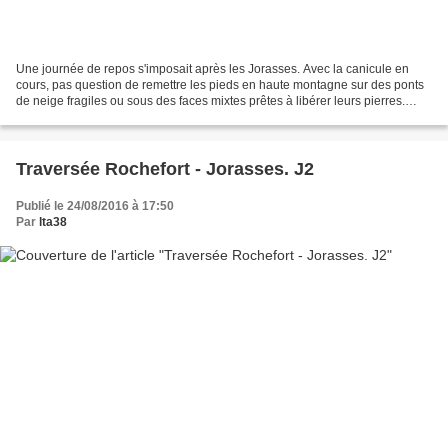
Une journée de repos s'imposait après les Jorasses. Avec la canicule en
cours, pas question de remettre les pieds en haute montagne sur des ponts
de neige fragiles ou sous des faces mixtes prêtes à libérer leurs pierres.
Thib' serait bien partant pour...
Traversée Rochefort - Jorasses. J2
Publié le 24/08/2016 à 17:50
Par
lta38