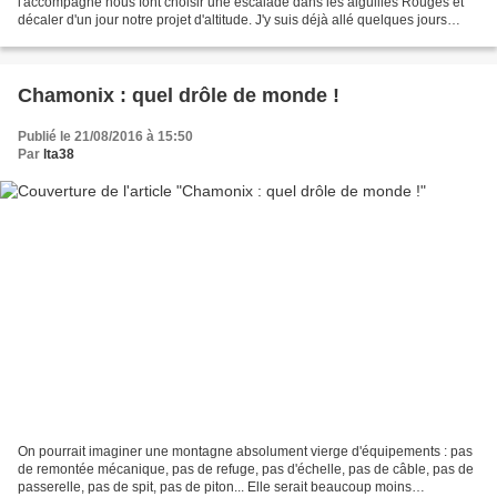
l'accompagne nous font choisir une escalade dans les aiguilles Rouges et
décaler d'un jour notre projet d'altitude. J'y suis déjà allé quelques jours
auparavant mais étant alors...
Chamonix : quel drôle de monde !
Publié le 21/08/2016 à 15:50
Par
lta38
On pourrait imaginer une montagne absolument vierge d'équipements : pas
de remontée mécanique, pas de refuge, pas d'échelle, pas de câble, pas de
passerelle, pas de spit, pas de piton... Elle serait beaucoup moins