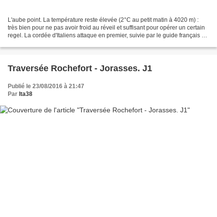
L'aube point. La température reste élevée (2°C au petit matin à 4020 m) :
très bien pour ne pas avoir froid au réveil et suffisant pour opérer un certain
regel. La cordée d'Italiens attaque en premier, suivie par le guide français et
son client, tous...
Traversée Rochefort - Jorasses. J1
Publié le 23/08/2016 à 21:47
Par
lta38