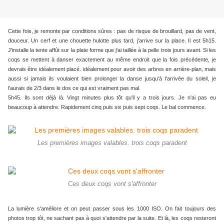
Cette fois, je remonte par conditions sûres : pas de risque de brouillard, pas de vent,
douceur. Un cerf et une chouette hulotte plus tard, j'arrive sur la place. Il est 5h15.
J'installe la tente affût sur la plate forme que j'ai taillée à la pelle trois jours avant. Si les
coqs se mettent à danser exactement au même endroit que la fois précédente, je
devrais être idéalement placé. idéalement pour avoir des arbres en arrière-plan, mais
aussi si jamais ils voulaient bien prolonger la danse jusqu'à l'arrivée du soleil, je
l'aurais de 2/3 dans le dos ce qui est vraiment pas mal.
5h45. Ils sont déjà là. Vingt minutes plus tôt qu'il y a trois jours. Je n'ai pas eu
beaucoup à attendre. Rapidement cinq puis six puis sept coqs. Le bal commence.
Les premières images valables. trois coqs paradent
Ces deux coqs vont s'affronter
La lumière s'améliore et on peut passer sous les 1000 ISO. On fait toujours des
photos trop tôt, ne sachant pas à quoi s'attendre par la suite. Et là, les coqs
resteront