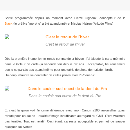
Sortie programmée depuis un moment avec Pierre Gignoux, concepteur de la
Black
(le préfixe "morpho" a été abandonné) et Nicolas Hairon (Altitude Films).
C'est le retour de l'hiver
Dès la première image, je me rends compte de la bévue : j'ai laissée la carte mémoire
dans le lecteur de carte (la seconde fois depuis dix ans... acceptable, heureusement
que je ne partais pas quand même pour une série de photo de malade...bref).
Du coup, il faudra se contenter de celles prises avec l'IPhone 5c.
Dans le couloir sud-ouest de la dent du Pra
Et c'est là qu'on voit l'énorme différence avec mon Canon s100 aujourd'hui quasi
rebuté pour cause de... qualité d'image insuffisante au regard du GM1. C'est vraiment
pas terrible. Tout est relatif. Ceci étant, ça reste acceptable et permet de sauver
quelques souvenirs.