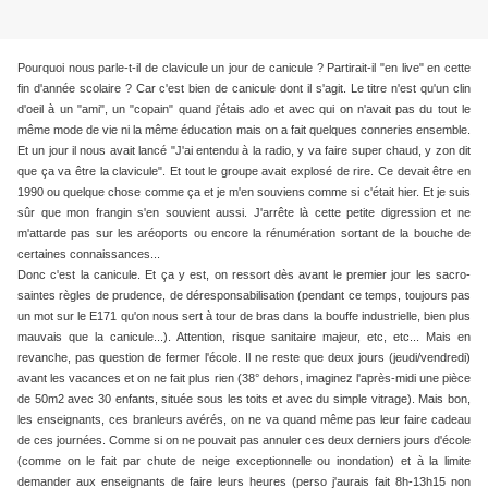
Pourquoi nous parle-t-il de clavicule un jour de canicule ? Partirait-il "en live" en cette
fin d'année scolaire ? Car c'est bien de canicule dont il s'agit. Le titre n'est qu'un clin
d'oeil à un "ami", un "copain" quand j'étais ado et avec qui on n'avait pas du tout le
même mode de vie ni la même éducation mais on a fait quelques conneries ensemble.
Et un jour il nous avait lancé "J'ai entendu à la radio, y va faire super chaud, y zon dit
que ça va être la clavicule". Et tout le groupe avait explosé de rire. Ce devait être en
1990 ou quelque chose comme ça et je m'en souviens comme si c'était hier. Et je suis
sûr que mon frangin s'en souvient aussi. J'arrête là cette petite digression et ne
m'attarde pas sur les aréoports ou encore la rénumération sortant de la bouche de
certaines connaissances...
Donc c'est la canicule. Et ça y est, on ressort dès avant le premier jour les sacro-
saintes règles de prudence, de déresponsabilisation (pendant ce temps, toujours pas
un mot sur le E171 qu'on nous sert à tour de bras dans la bouffe industrielle, bien plus
mauvais que la canicule...). Attention, risque sanitaire majeur, etc, etc... Mais en
revanche, pas question de fermer l'école. Il ne reste que deux jours (jeudi/vendredi)
avant les vacances et on ne fait plus rien (38° dehors, imaginez l'après-midi une pièce
de 50m2 avec 30 enfants, située sous les toits et avec du simple vitrage). Mais bon,
les enseignants, ces branleurs avérés, on ne va quand même pas leur faire cadeau
de ces journées. Comme si on ne pouvait pas annuler ces deux derniers jours d'école
(comme on le fait par chute de neige exceptionnelle ou inondation) et à la limite
demander aux enseignants de faire leurs heures (perso j'aurais fait 8h-13h15 non