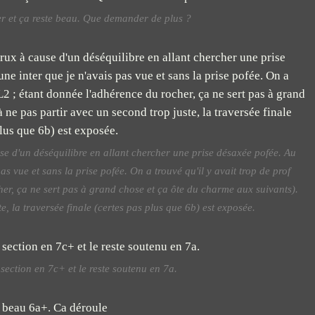
er et ça reste beau. Que demander de plus ?
use d'un déséquilibre en allant chercher une prise désaxée pofée. Au
s vue et sans la prise pofée. On a trouvé qu'il y avait trop de prof
er, ça ne sert pas à grand chose et ça ôte du charme aux suivants).
e, la traversée finale (certes pas plus que 6b) est exposée.
 section en 7c+ et le reste soutenu en 7a.