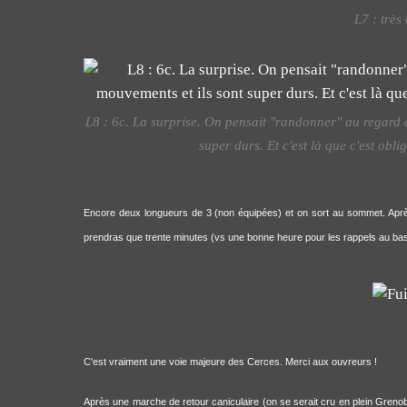
L7 : trè
L8 : 6c. La surprise. On pensait "randonner" au regard d
super durs. Et c'est là que c'est obli
Encore deux longueurs de 3 (non équipées) et on sort au sommet. Après 
prendras que trente minutes (vs une bonne heure pour les rappels au bas
C'est vraiment une voie majeure des Cerces. Merci aux ouvreurs !
Après une marche de retour caniculaire (on se serait cru en plein Grenob