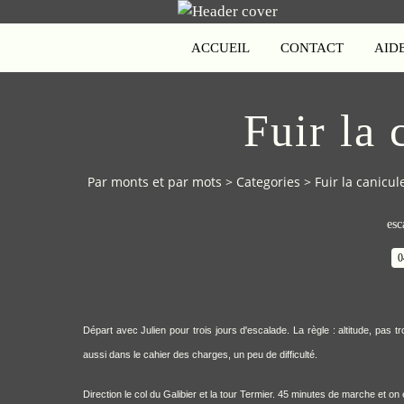
ACCUEIL
CONTACT
AID
Fuir la 
Par monts et par mots
>
Categories
>
Fuir la canicule 
esc
0
Départ avec Julien pour trois jours d'escalade. La règle : altitude, pas t
aussi dans le cahier des charges, un peu de difficulté.
Direction le col du Galibier et la tour Termier. 45 minutes de marche et o