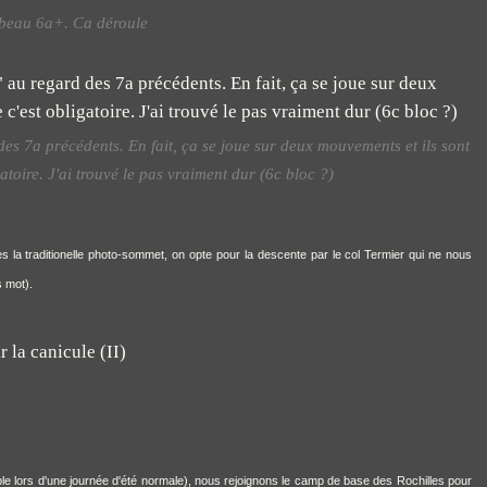
s beau 6a+. Ca déroule
es 7a précédents. En fait, ça se joue sur deux mouvements et ils sont
gatoire. J'ai trouvé le pas vraiment dur (6c bloc ?)
la traditionelle photo-sommet, on opte pour la descente par le col Termier qui ne nous
 mot).
le lors d'une journée d'été normale), nous rejoignons le camp de base des Rochilles pour