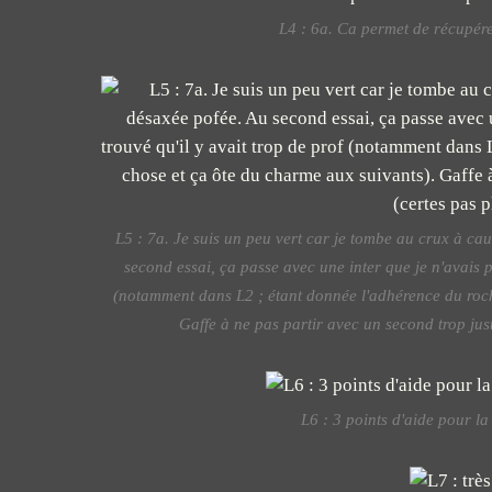
L4 : 6a. Ca permet de récupér
L5 : 7a. Je suis un peu vert car je tombe au crux à ca
second essai, ça passe avec une inter que je n'avais pa
(notamment dans L2 ; étant donnée l'adhérence du roch
Gaffe à ne pas partir avec un second trop just
L6 : 3 points d'aide pour la