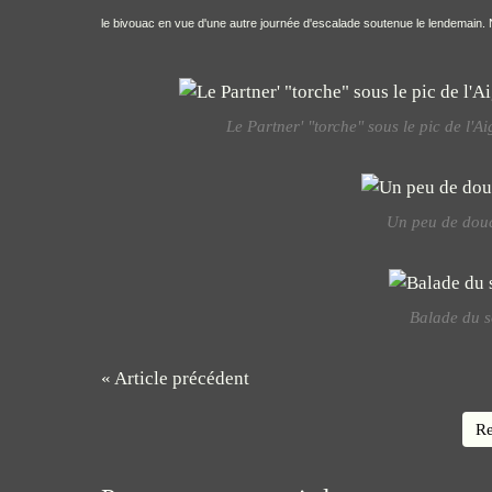
le bivouac en vue d'une autre journée d'escalade soutenue le lendemain. N
Le Partner' "torche" sous le pic de l'A
Un peu de dou
Balade du s
« Article précédent
Re