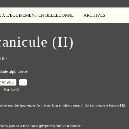
E À L'ÉQUIPEMENT EN BELLEDONNE
ARCHIVES
canicule (II)
(II)
,
alade-alpi
Cerces
4.07.2015
…
Par lta38
rop de marche (pas envie d'un retour long en plein cagnard), light et grimpe à l'ombre ! Et
n est au pied de la face. Nous grimperons "l'usure du temps".