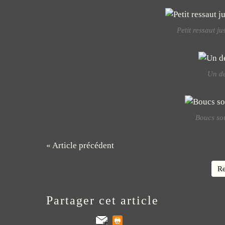
Petit ressaut ju
Un de
Boucs sou
« Article précédent
Re
Partager cet article