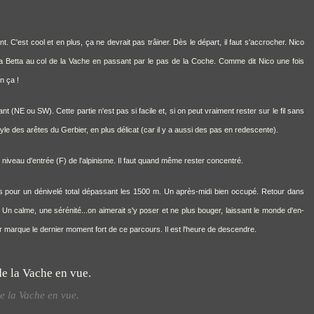
. C'est cool et en plus, ça ne devrait pas trâiner. Dès le départ, il faut s'accrocher. Nico
e la Betta au col de la Vache en passant par le pas de la Coche. Comme dit Nico une fois
on ça !
 (NE ou SW). Cette partie n'est pas si facile et, si on peut vraiment rester sur le fil sans
le des arêtes du Gerbier, en plus délicat (car il y a aussi des pas en redescente).
le niveau d'entrée (F) de l'alpinisme. Il faut quand même rester concentré.
s pour un dénivelé total dépassant les 1500 m. Un après-midi bien occupé. Retour dans
Un calme, une sérénité...on aimerait s'y poser et ne plus bouger, laissant le monde d'en-
r marque le dernier moment fort de ce parcours. Il est l'heure de descendre.
e la Vache en vue.