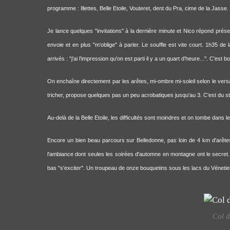
programme : Illettes, Belle Etoile, Vouteret, dent du Pra, cime de la Jasse.
Je lance quelques "invitations" à la dernière minute et Nico répond présent
envoie et en plus "m'oblige" à parler. Le souffle est vite court. 1h35 d
arrivés : "j'ai l'impression qu'on est parti il y a un quart d'heure...". C'est b
On enchaîne directement par les arêtes, mi-ombre mi-soleil selon le versant
tricher, propose quelques pas un peu acrobatiques jusqu'au 3. C'est du sty
Au-delà de la Belle Etoile, les difficultés sont moindres et on tombe dans 
Encore un bien beau parcours sur Belledonne, pas loin de 4 km d'arête
l'ambiance dont seules les soirées d'automne en montagne ont le secret. 
bas "s'exciter". Un troupeau de onze bouquetins sous les lacs du Vénetie
Col d