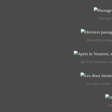
Passage 
Derniers passag
Après le Vouteret, s
Les deux lurons
Ar