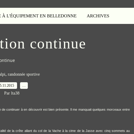
E À L'ÉQUIPEMENT EN BELLEDONNE
ARCHIVES
tion continue
continue
,
alpi
randonnée sportive
5.11.2015
…
Par lta38
vie de continuer à en découvrir est bien présente. Il me manquait quelques morceaux entre
gralité de la crête allant du col de la Vache à la cime de la Jasse avec cinq sommets au