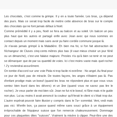
Les chocolats, c'est comme la grimpe. Il y en a toute l'année. Les bras, ça dépend
des jours. Mais ce serait trop facile de mettre cette absence de bras sur le compte
des chocolats qui ne font jamais défaut à Noël.
Comme prémédité il y a peu, Noël se fera au balcon et au soleil. Un balcon un peu
plus haut que les autres et partagé enfin avec Jean avec qui nous sommes en
contact depuis un moment mais sans avoir pu faire cordée commune jusque là.
Je n'avais jamais grimpé à la Maladière. Eh bien ma foi, si l'on fait abstraction de
l'échangeur de Cluses cinq-cents mètres plus bas (il vaut mieux choisir un jour férié
ou un dimanche), c'est une falaise majeure. Presles n'a qu'à bien se tenir et ne peut
se démarquer que de par sa quantité de voies. Ici c'est moins vaste mais quel rocher
! J'y reviendrai assurément.
On tombe d'accord sur une voie Piola ni trop facile ni extrême : No angel. Au final pour
ce jour de Noël, pas de miracle. De toutes façons, les anges n'étaient pas là. Pas
d'enfant prodige mais un boeuf (quand les bras ne répondent plus et que vous vous
sentez bien lourd dans les dévers) et un âne (quand vous ne savez pas lire le
rocher). Je veux parler de moi bien sûr. Jean ne fut ni le boeuf, ni l'âne mais ni le guide
non plus. Lui au moins il avait annoncé la couleur qu'il ferait le client si c'était trop dur.
L'autre espérait pouvoir faire illusion y compris dans le 7a+ sommital. Veni, vedi mais
pas vici. M'enfin bon, ça passe quand même sans souci grâce à un équipement
irréprochable de l'équipeur suisse que l'on remercie chaleureusement. Dommage
pour ces plaquettes dites "suisses". Vraiment la misère à clipper. Peut-être une des