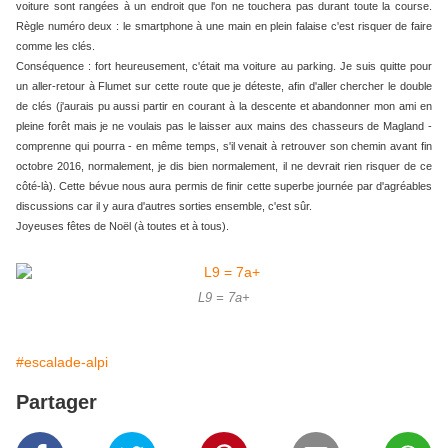
voiture sont rangées à un endroit que l'on ne touchera pas durant toute la course.
Règle numéro deux : le smartphone à une main en plein falaise c'est risquer de faire
comme les clés.
Conséquence : fort heureusement, c'était ma voiture au parking. Je suis quitte pour
un aller-retour à Flumet sur cette route que je déteste, afin d'aller chercher le double
de clés (j'aurais pu aussi partir en courant à la descente et abandonner mon ami en
pleine forêt mais je ne voulais pas le laisser aux mains des chasseurs de Magland -
comprenne qui pourra - en même temps, s'il venait à retrouver son chemin avant fin
octobre 2016, normalement, je dis bien normalement, il ne devrait rien risquer de ce
côté-là). Cette bévue nous aura permis de finir cette superbe journée par d'agréables
discussions car il y aura d'autres sorties ensemble, c'est sûr.
Joyeuses fêtes de Noël (à toutes et à tous).
L9 = 7a+
#escalade-alpi
Partager