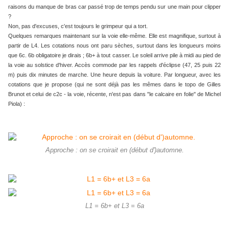
raisons du manque de bras car passé trop de temps pendu sur une main pour clipper
?
Non, pas d'excuses, c'est toujours le grimpeur qui a tort.
Quelques remarques maintenant sur la voie elle-même. Elle est magnifique, surtout à
partir de L4. Les cotations nous ont paru sèches, surtout dans les longueurs moins
que 6c. 6b obligatoire je dirais ; 6b+ à tout casser. Le soleil arrive pile à midi au pied de
la voie au solstice d'hiver. Accès commode par les rappels d'éclipse (47, 25 puis 22
m) puis dix minutes de marche. Une heure depuis la voiture. Par longueur, avec les
cotations que je propose (qui ne sont déjà pas les mêmes dans le topo de Gilles
Brunot et celui de c2c - la voie, récente, n'est pas dans "le calcaire en folie" de Michel
Piola) :
Approche : on se croirait en (début d')automne.
L1 = 6b+ et L3 = 6a