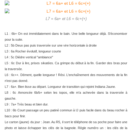
L7 = 6a+ et L6 = 6c+(+)
L1 : 6b+ On est immédiatement dans le bain. Une belle longueur déjà. S'économiser
pour la suite.
L2 : 5b Deux pas puis traversée sur une vire horizontale à droite
L3 : 6a Rocher évolutif, longueur courte
L4 : 5c Dièdre vertical "ambiance"
L5 : 6c Dur à lire, prises sikatées. Ca grimpe du début à la fin. Garder des bras pour
la traversée.
L6 : 6c++. Dément, quelle longueur ! Rési. L'enchaînement des mouvements de la fin
n'est pas donné.
L7 : 6a+. Bien lisse au départ. Longueur de transition qui rejoint Indiana Jaune.
L8 : 6c Annoncée 6b/b+ selon les topos, elle m'a achevée dans la traversée à
gauche.
L9 : 7a+ Très beau et bien dur.
L10 : 6b Court passage un peu patiné commun à IJ puis facile dans du beau rocher à
bacs pour finir.
Le carton (jaune) du jour : Jean. Au R5, il sort le téléphone de sa poche pour faire une
photo et laisse échapper les clés de la bagnole. Règle numéro un : les clés de la