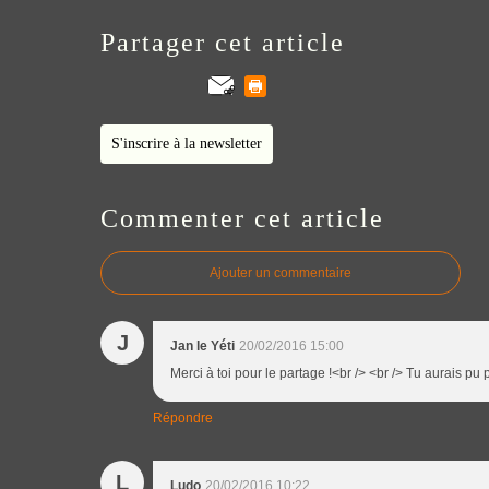
Partager cet article
S'inscrire à la newsletter
Commenter cet article
Ajouter un commentaire
J
Jan le Yéti
20/02/2016 15:00
Merci à toi pour le partage !<br /> <br /> Tu aurais pu 
Répondre
L
Ludo
20/02/2016 10:22