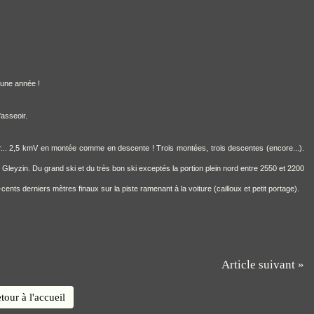
une année !
'asseoir.
ur... 2,5 kmV en montée comme en descente ! Trois montées, trois descentes (encore...).
leyzin. Du grand ski et du très bon ski exceptés la portion plein nord entre 2550 et 2200
nts derniers mètres finaux sur la piste ramenant à la voiture (cailloux et petit portage).
Article suivant »
tour à l'accueil