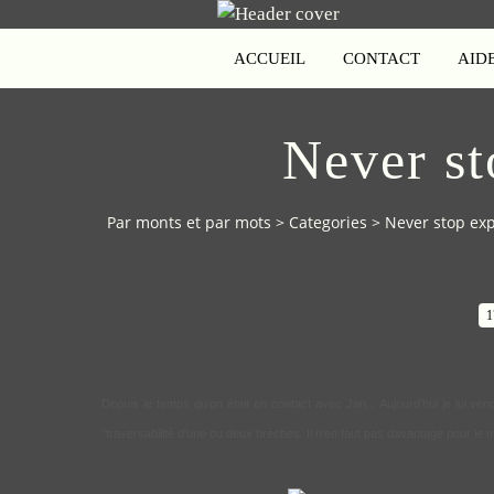
ACCUEIL
CONTACT
AID
Never st
Par monts et par mots
>
Categories
>
Never stop exp
1
Depuis le temps qu'on était en contact avec Jan... Aujourd'hui je lui ven
"traversabilité d'une ou deux brèches. Il n'en faut pas davantage pour le 