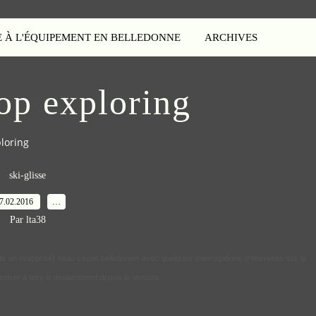
E À L'ÉQUIPEMENT EN BELLEDONNE
ARCHIVES
op exploring
loring
ski-glisse
7.02.2016
…
Par lta38
ds un (supposé) beau circuit belledonien avec quelques interrogations d'itinéraires sur la
motiver à faire le déplacement depuis le Vercors.