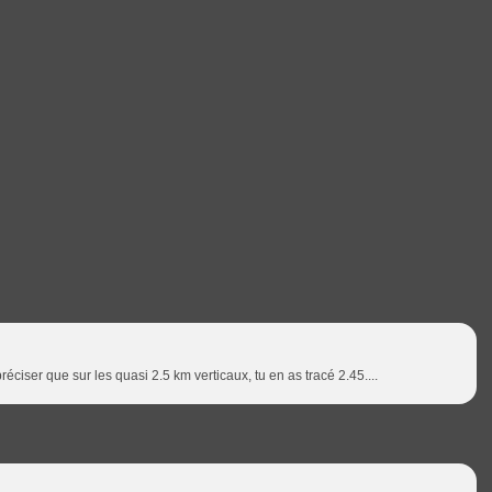
préciser que sur les quasi 2.5 km verticaux, tu en as tracé 2.45....