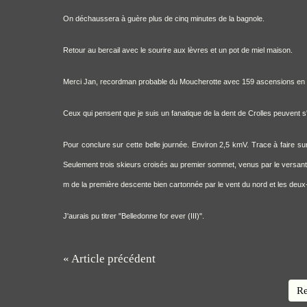
On déchaussera à guère plus de cinq minutes de la bagnole.
Retour au bercail avec le sourire aux lèvres et un pot de miel maison.
Merci Jan, recordman probable du Moucherotte avec 159 ascensions en 
Ceux qui pensent que je suis un fanatique de la dent de Crolles peuvent s
Pour conclure sur cette belle journée. Environ 2,5 kmV. Trace à faire s
Seulement trois skieurs croisés au premier sommet, venus par le versant G
m de la première descente bien cartonnée par le vent du nord et les deux-ce
J'aurais pu titrer "Belledonne for ever (III)".
« Article précédent
Re