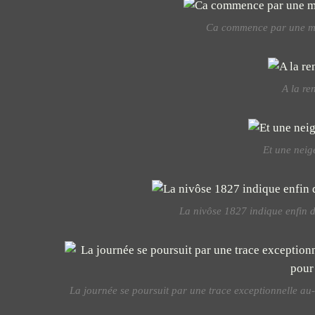
Ca commence par une mon
A la re
Et une neig
La nivôse 1827 indique enfin 
La journée se poursuit par une trace exceptionnelle au-