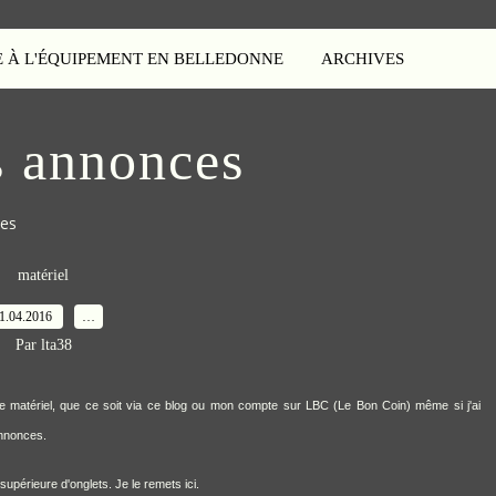
E À L'ÉQUIPEMENT EN BELLEDONNE
ARCHIVES
s annonces
ces
matériel
1.04.2016
…
Par lta38
de matériel, que ce soit via ce blog ou mon compte sur LBC (Le Bon Coin) même si j'ai
annonces.
 supérieure d'onglets.
Je le remets ici.