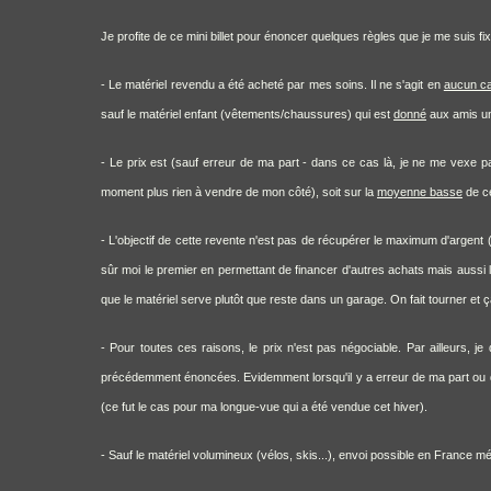
Je profite de ce mini billet pour énoncer quelques règles que je me suis fi
- Le matériel revendu a été acheté par mes soins. Il ne s'agit en
aucun c
sauf le matériel enfant (vêtements/chaussures) qui est
donné
aux amis une
- Le prix est (sauf erreur de ma part - dans ce cas là, je ne me vexe pas 
moment plus rien à vendre de mon côté), soit sur la
moyenne basse
de ce
- L'objectif de cette revente n'est pas de récupérer le maximum d'argent
sûr moi le premier en permettant de financer d'autres achats mais aussi l
que le matériel serve plutôt que reste dans un garage. On fait tourner et ç
- Pour toutes ces raisons, le prix n'est pas négociable. Par ailleurs, j
précédemment énoncées. Evidemment lorsqu'il y a erreur de ma part ou qu'i
(ce fut le cas pour ma longue-vue qui a été vendue cet hiver).
- Sauf le matériel volumineux (vélos, skis...), envoi possible en France mé