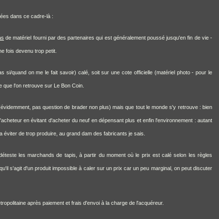
xées dans ce cadre-là :
as
de matériel fourni par des partenaires qui est généralement poussé jusqu'en fin de vie -
 fois devenu trop petit.
si/quand on me le fait savoir) calé, soit sur une cote officielle (matériel photo - pour le
 que l'on retrouve sur Le Bon Coin.
 (évidemment, pas question de brader non plus) mais que tout le monde s'y retrouve : bien
'acheteur en évitant d'acheter du neuf en dépensant plus et enfin l'environnement : autant
a éviter de trop produire, au grand dam des fabricants je sais.
e déteste les marchands de tapis, à partir du moment où le prix est calé selon les règles
l s'agit d'un produit impossible à caler sur un prix car un peu marginal, on peut discuter
tropolitaine après paiement et frais d'envoi à la charge de l'acquéreur.