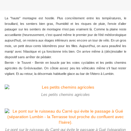
La "haute" montagne est hostile. Plus concrètement entre les températures, le
brouillard, les sentiers bien gras, l'humidité et les risques de pluie, l'envie d'aller
patauger sur les sentiers de montagne n'est pas vraiment là. Comme la plaine reste
accueillante (heureusement, c'est quand même le premier jour de l'été météorologique
aujourd'hui), on restera aux étages inférieurs avec encore un tour de vélo. En un gros
mois, un petit deux-cents kilomètres pour les filles. Aujourd'hui, on aura peaufiné les
manip' avec l'élastique et ça fonctionne très bien. On arrive même à (dés)installer le
dispositif sans arrêter de pédaler.
Bernin - le Touvet - Bernin en boucle par les voies cyclables et les petits chemins
agricoles du Grésivaudan. On côtoie assez peu les véhicules même s'il faut rester
vigilant. Et au retour, la désormais habituelle glace au bar de l'Attero à Lumbin.
Les petits chemins agricoles
Le pont sur le ruisseau du Carré qui évite le passage à Gué (séparation