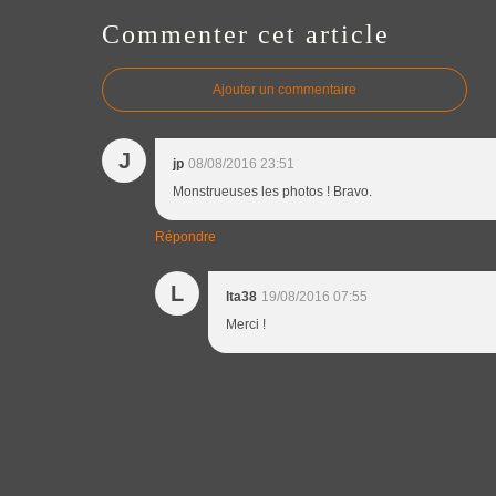
Commenter cet article
Ajouter un commentaire
J
jp
08/08/2016 23:51
Monstrueuses les photos ! Bravo.
Répondre
L
lta38
19/08/2016 07:55
Merci !