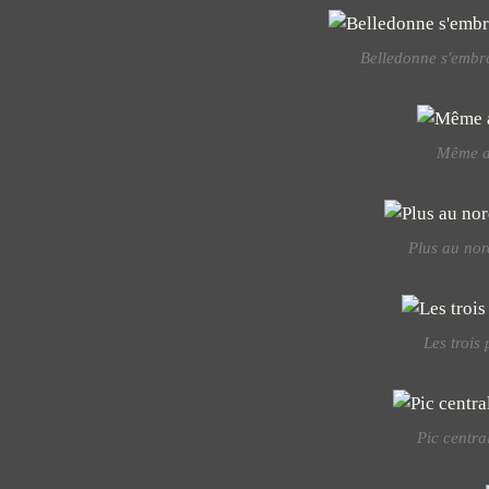
Belledonne s'embra
Même a
Plus au nor
Les trois 
Pic centra