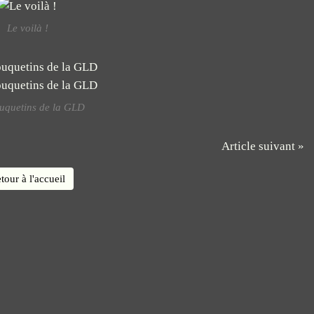
Le voilà !
uquetins de la GLD
Article suivant »
tour à l'accueil