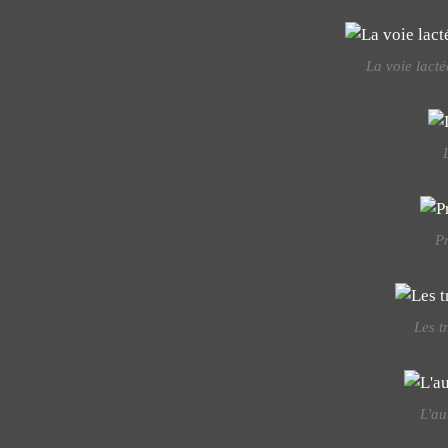
La voie lact
Pr
Les t
L'au