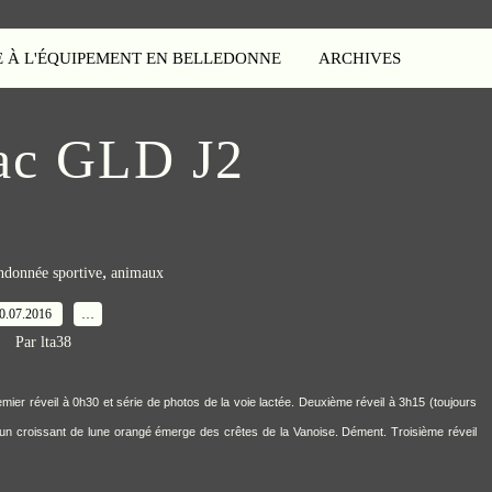
E À L'ÉQUIPEMENT EN BELLEDONNE
ARCHIVES
ac GLD J2
,
ndonnée sportive
animaux
0.07.2016
…
Par lta38
r réveil à 0h30 et série de photos de la voie lactée. Deuxième réveil à 3h15 (toujours
à un croissant de lune orangé émerge des crêtes de la Vanoise. Dément. Troisième réveil