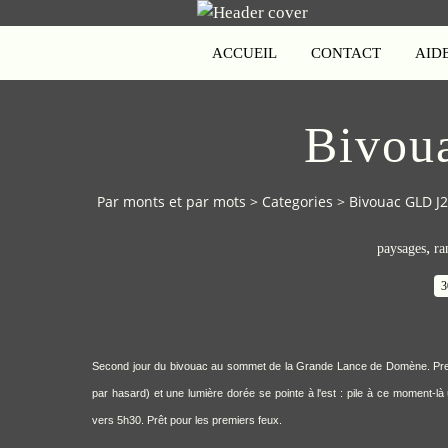
ACCUEIL
CONTACT
AID
Bivou
Par monts et par mots
>
Categories
>
Bivouac GLD J2
,
paysages
ra
3
Second jour du bivouac au sommet de la Grande Lance de Domène. Premie
par hasard) et une lumière dorée se pointe à l'est : pile à ce moment-l
vers 5h30. Prêt pour les premiers feux.