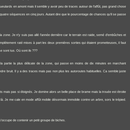
 gueulards en amont mais il semble y avoir peu de traces autour de l'affût, pas grand chose
 quatre séquences en cinq jours. Autant dire que le pourcentage de chances qu'il se passe
e la zone. Je n'y suis pas allé l'année dernière car le terrain est raide, semé d'embûches et
lètement raté mises à part les deux premières sorties qui étaient prometteuses, il faut
se sont tus. Où sont ils ???
a partie la plus délicate de la zone, qui passe en moins de dix minutes en marchant
re bruit. Il y a des traces mais pas non plus les autoroutes habituelles. Ca semble juste
tits mais pas si éloignés. Je domine alors un belle place de brame mais la trouée est étroite
t là. Je me cale en mode affût mobile désormais immobile contre un arbre, sors le trépied.
 s'occupe de contenir un petit groupe de biches.