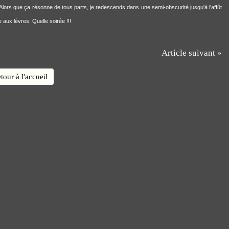
. Alors que ça résonne de tous parts, je redescends dans une semi-obscurité jusqu'à l'affût
e aux lèvres. Quelle soirée !!!
Article suivant »
tour à l'accueil