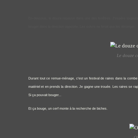
En-dessous, le douze repasse dans une des fenêtres. J'espère toujours q
bouger dans la direction opposée. Les suivre ne ferait que les déranger.
Le douze c
Durant tout ce remue-ménage, c'est un festival de raires dans la combe v
matériel et en prends la direction. Je gagne une trouée. Les raires se r
Si ça pouvait bouger...
Et ça bouge, un cerf monte à la recherche de biches.
Oh