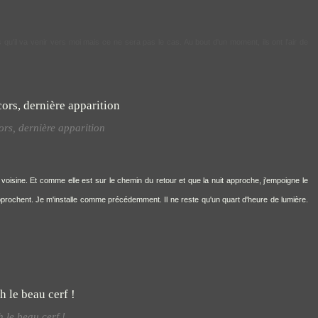
u'il va venir vers moi mais ce ne sera pas le cas. Au bout d'un moment, ils ont l'air de
ors, dernière apparition
oisine. Et comme elle est sur le chemin du retour et que la nuit approche, j'empoigne le
approchent. Je m'installe comme précédemment. Il ne reste qu'un quart d'heure de lumière.
 le beau cerf !