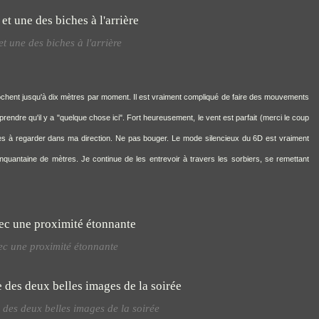
t une des biches à l'arrière
prochent jusqu'à dix mètres par moment. Il est vraiment compliqué de faire des mouvements
rendre qu'il y a "quelque chose ici". Fort heureusement, le vent est parfait (merci le coup
biles à regarder dans ma direction. Ne pas bouger. Le mode silencieux du 6D est vraiment
inquantaine de mètres. Je continue de les entrevoir à travers les sorbiers, se remettant
c une proximité étonnante
 des deux belles images de la soirée