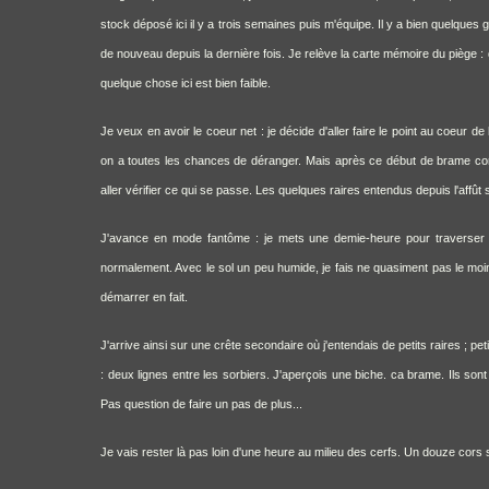
stock déposé ici il y a trois semaines puis m'équipe. Il y a bien quelques
de nouveau depuis la dernière fois. Je relève la carte mémoire du piège :
quelque chose ici est bien faible.
Je veux en avoir le coeur net : je décide d'aller faire le point au coeur d
on a toutes les chances de déranger. Mais après ce début de brame comp
aller vérifier ce qui se passe. Les quelques raires entendus depuis l'affût 
J'avance en mode fantôme : je mets une demie-heure pour traverser l
normalement. Avec le sol un peu humide, je fais ne quasiment pas le moind
démarrer en fait.
J'arrive ainsi sur une crête secondaire où j'entendais de petits raires ; pe
: deux lignes entre les sorbiers. J'aperçois une biche. ca brame. Ils son
Pas question de faire un pas de plus...
Je vais rester là pas loin d'une heure au milieu des cerfs. Un douze cors