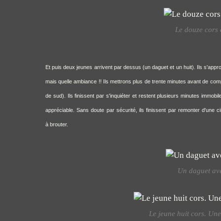
Le douze cors e
Et puis deux jeunes arrivent par dessus (un daguet et un huit). Ils s'ap
mais quelle ambiance !! Ils mettrons plus de trente minutes avant de comp
de sud). Ils finissent par s'inquiéter et restent plusieurs minutes immo
appréciable. Sans doute par sécurité, ils finissent par remonter d'une c
à brouter.
Un daguet ave
Le jeune huit cors. Une