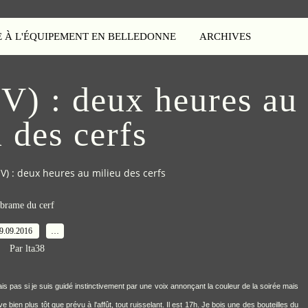
E À L'ÉQUIPEMENT EN BELLEDONNE
ARCHIVES
V) : deux heures au
 des cerfs
V) : deux heures au milieu des cerfs
brame du cerf
9.09.2016
…
Par lta38
ais pas si je suis guidé instinctivement par une voix annonçant la couleur de la soirée mais
ve bien plus tôt que prévu à l'affût, tout ruisselant. Il est 17h. Je bois une des bouteilles du