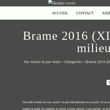
ACCUEIL
CONTACT
AID
Brame 2016 (XI
milieu
Par monts et par mots
>
Categories
>
Brame 2016 (XI
2
Nouvelle montée du soir, espoir. Je pars littéralement en courant. Je ne s
malgré le poids du matériel, je monte à toute vitesse, court parfois, et arri