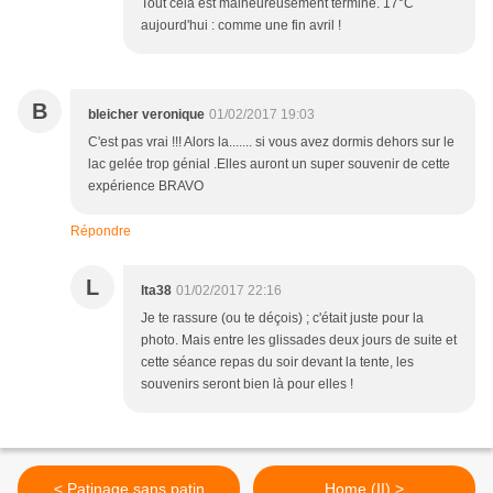
Tout cela est malheureusement terminé. 17°C
aujourd'hui : comme une fin avril !
B
bleicher veronique
01/02/2017 19:03
C'est pas vrai !!! Alors la....... si vous avez dormis dehors sur le
lac gelée trop génial .Elles auront un super souvenir de cette
expérience BRAVO
Répondre
L
lta38
01/02/2017 22:16
Je te rassure (ou te déçois) ; c'était juste pour la
photo. Mais entre les glissades deux jours de suite et
cette séance repas du soir devant la tente, les
souvenirs seront bien là pour elles !
< Patinage sans patin
Home (II) >