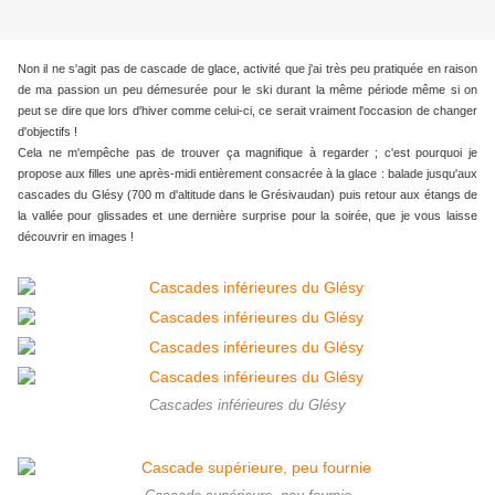
Non il ne s'agit pas de cascade de glace, activité que j'ai très peu pratiquée en raison
de ma passion un peu démesurée pour le ski durant la même période même si on
peut se dire que lors d'hiver comme celui-ci, ce serait vraiment l'occasion de changer
d'objectifs !
Cela ne m'empêche pas de trouver ça magnifique à regarder ; c'est pourquoi je
propose aux filles une après-midi entièrement consacrée à la glace : balade jusqu'aux
cascades du Glésy (700 m d'altitude dans le Grésivaudan) puis retour aux étangs de
la vallée pour glissades et une dernière surprise pour la soirée, que je vous laisse
découvrir en images !
Cascades inférieures du Glésy