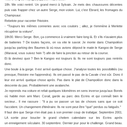
18h. Me voici rentré. Un grand merci à Sylvain. Je mets des chaussures décentes
puis vais frapper chez un autre Serge, mon voisin. Lui, c'est Ebrard, les fromages du
Champsaur.
Rebelote pour raconter l'histoire.
- "Toujours les mêmes conneries avec vos couloirs ; allez, je t'emmène à Merlette
récupérer ta voiture".
18h30. Merci Serge. Bon, ça commence à vraiment faire long là. Et s'ils n'avaient plus
de batteries ? De toutes façons, on va vite le savoir. Je monte dans Champoléon
jusqu'au parking des Baumes là où nous avions déposé le matin le Kangoo de Serge
(Maraval, vous suivez hein ?) afin de faire la jonction au retour de la course.
Et là devinez quoi ? Ben le Kangoo est toujours là. Ils ne sont toujours pas rentrés
donc.
Une boule à la gorge. Il est arrivé quelque chose. J'analyse toutes les possibilités (ou
presque, l'histoire me l'apprendra). Ils ont passé le pas de la Cavale c'est sûr. Donc il
leur est arrivé quelque chose après. Pas dans le plat de Champoléon donc dans la
descente du pas. Probablement une avalanche.
Je reprends ma voiture et refait quelques kilomètres en sens inverse jusqu'aux Borels
où habite mon ami Marc Corail, garde au parc des Ecrins et qui connaît bien le
secteur.
.. Il me rassure : "
Il a pu se passer un tas de choses sans que ce soit
l'accident. Un changement d'itinéraire. Ils ne sont peut être "que" perdus ou fatigués."
Il faut dire que Serge n'en était pas à son premier coup de trafalgar. Septembre 2001.
LA sortie pour boucler le grand chelem calendaire sur les Ecrins après
un enneigement séculaire. 30 septembre. Dernier jour pour le challenge. Grand beau.