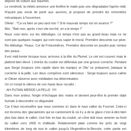
dépose de voiture aux Baumes.
Le vendredi, la météo annonce une fenêtre le matin puis une dégradation l'après-midi.
N'ayant pas envie de partir aux aurores, je propose de prendre les remontées
mécaniques à l'ouverture.
Olivier : "Ca va faire un peu tard non ? Si le mauvais temps est en avance ?"
Moi ; "Bah non, après c'est vite torché, on a le temps !"
Nous voici donc sur les télésièges. Le temps n'est pas au grand beau mais ce ne
sont pas quelques nuages qui vont nous saper le moral. Première descente sur piste.
Re-télésiège. Peaux. Col de Freissinières. Première descente en poudre puis remise
des peaux.
Il est midi trente lorsque nous arrivons à la tête du Plumel. Le ciel est couvert mais le
plafond bien élevé. L'entrée du couloir est défendue par une grosse corniche. Pendant
que Serge (toujours très rapide dans les manips) et Oliv' se préparent, j'attaque la
corniche à la pelle. Les deux compères sont silencieux : Serge toujours aussi calme
et Olivier observe avec méditation ma détermination.
Un cri rompt le silence de ces hauts lieux reculés :
- AH PUTAIN MERDE LA PELLE !!!!!
Dans mon ardeur, l'engin m'échappe des mains et devient peut-être le premier objet
humain à descendre ce dégueuloir.
Car il faut reconnaître que nous sommes ici dans le haut vallon du Fournel. Celui-ci
est inconnu des glaciairistes qui se cantonnent là où il y a de la glace c'est-à-dire bien
plus bas dans le vallon. Une fois en bas du couloir, un cône doit nous amener au fond
du vallon vers 2400 m d'altitude. Relativement plate comme les près de vingt
kilomètres de long de tout le vallon jusqu'à l'Argentière-la-Bessée, cette partie est