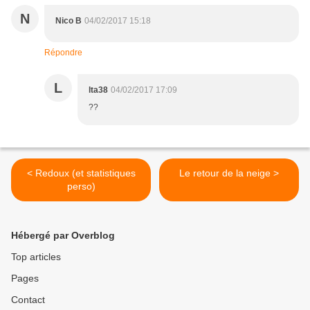
N
Nico B
04/02/2017 15:18
Répondre
L
lta38
04/02/2017 17:09
??
< Redoux (et statistiques
Le retour de la neige >
perso)
Hébergé par Overblog
Top articles
Pages
Contact