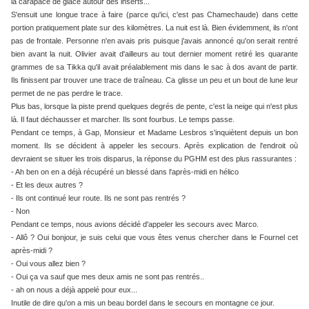
la carapace de glace autour des inserts...
S'ensuit une longue trace à faire (parce qu'ici, c'est pas Chamechaude) dans cette
portion pratiquement plate sur des kilomètres. La nuit est là. Bien évidemment, ils n'ont
pas de frontale. Personne n'en avais pris puisque j'avais annoncé qu'on serait rentré
bien avant la nuit. Olivier avait d'ailleurs au tout dernier moment retiré les quarante
grammes de sa Tikka qu'il avait préalablement mis dans le sac à dos avant de partir.
Ils finissent par trouver une trace de traîneau. Ca glisse un peu et un bout de lune leur
permet de ne pas perdre le trace.
Plus bas, lorsque la piste prend quelques degrés de pente, c'est la neige qui n'est plus
là. Il faut déchausser et marcher. Ils sont fourbus. Le temps passe.
Pendant ce temps, à Gap, Monsieur et Madame Lesbros s'inquiètent depuis un bon
moment. Ils se décident à appeler les secours. Après explication de l'endroit où
devraient se situer les trois disparus, la réponse du PGHM est des plus rassurantes :
- Ah ben on en a déjà récupéré un blessé dans l'après-midi en hélico
- Et les deux autres ?
- Ils ont continué leur route. Ils ne sont pas rentrés ?
- Non
Pendant ce temps, nous avions décidé d'appeler les secours avec Marco.
- Allô ? Oui bonjour, je suis celui que vous êtes venus chercher dans le Fournel cet
après-midi ?
- Oui vous allez bien ?
- Oui ça va sauf que mes deux amis ne sont pas rentrés..
- ah on nous a déjà appelé pour eux...
Inutile de dire qu'on a mis un beau bordel dans le secours en montagne ce jour.