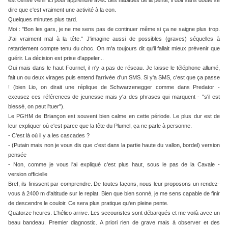
est censé venir ici pour apprendre avec des habitués de la pente, il doit sans doute se
dire que c'est vraiment une activité à la con.
Quelques minutes plus tard.
Moi : "Bon les gars, je ne me sens pas de continuer même si ça ne saigne plus trop.
J'ai vraiment mal à la tête." J'imagine aussi de possibles (graves) séquelles à
retardement compte tenu du choc. On m'a toujours dit qu'il fallait mieux prévenir que
guérir. La décision est prise d'appeler...
Oui mais dans le haut Fournel, il n'y a pas de réseau. Je laisse le téléphone allumé,
fait un ou deux virages puis entend l'arrivée d'un SMS. Si y'a SMS, c'est que ça passe
! (bien Lio, on dirait une réplique de Schwarzenegger comme dans Predator -
excusez ces références de jeunesse mais y'a des phrases qui marquent - "s'il est
blessé, on peut l'tuer").
Le PGHM de Briançon est souvent bien calme en cette période. Le plus dur est de
leur expliquer où c'est parce que la tête du Plumel, ça ne parle à personne.
- C'est là où il y a les cascades ?
- (Putain mais non je vous dis que c'est dans la partie haute du vallon, bordel) version
pensée
- Non, comme je vous l'ai expliqué c'est plus haut, sous le pas de la Cavale -
version officielle
Bref, ils finissent par comprendre. De toutes façons, nous leur proposons un rendez-
vous à 2400 m d'altitude sur le replat. Bien que bien sonné, je me sens capable de finir
de descendre le couloir. Ce sera plus pratique qu'en pleine pente.
Quatorze heures. L'hélico arrive. Les secouristes sont débarqués et me voilà avec un
beau bandeau. Premier diagnostic. A priori rien de grave mais à observer et des