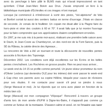
avec du penchage à faire pâlir le BLMS mais qui m'avait impressionné en tant
qu'enfant. C'était Jean-Marc Boivin aux Drus. J'avais emprunté un livre à la
bibliothèque municipale d'Echirolles et ces images m'ont marqué.
Lorsque j'ai commencé à m'intéresser à sortir des pistes, "ski-alpinisme" de Volo
et Bonfort sortait lui aussi des sentiers battus en terme d'ouvrage. J'étais en classe
de seconde. Je venais de le feuilleter. Un copain me disait aller à la Plagne faire du
hors-piste et skier des couloirs à 60 et 70°. Il avait fallu que je lui montre l'ouvrage
pour lui faire comprendre que ses appréciations étaient complètement erronées.
En 1997, je me suis mis à la pente moi-aussi, réalisant une première belle saison avec
le Davin, le Jean-Coste au Chambeyron, un des nord-est de la Font-Sancte, puis la
SE du Râteau, la calotte directe des Agneaux...
La rencontre de Volo a été un tournant et toute la découverte de nouvelles pentes
associée à l'écriture des Toponeige.
Décembre 2002. Les conditions sont déjà excellentes sur les Ecrins et les belles
pentes s'enchaînent. Les Rochères en grosse poudre. Rien ne peut nous arriver...
Le week-end du 14-15 se profile comme perturbé. Un jeune skieur prometteur du nom
d'Olivier Lesbros (qui deviendra OLE pour les intimes) doit venir passer le week-end
à Gap chez ses parents avec sa copine Hélène, bloquée pour cause de révisions
pour ses études. Il me contacte pour savoir s'il peut se joindre à nous
(Serge Maraval et moi). Je lui réponds que ce sera avec plaisir en fonction de la
météo bien sûr.
Serge (Maraval) est mon compagnon "d'époque". Rencontré à travers un groupe
d'amis lors de mon année d'IUFM à Digne-les-Bains, il n'apparaît pas comme ça
comme un furieux de la montagne. D'aspect calme et posé, on ne l'imagine pas taper