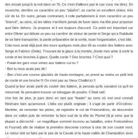
des essais jusqu'à la nuit dans un 7b. Ce n'est d'ailleurs pas le cas vous me direz. En
revanche, derrière ce caractère un peu "pépère", se cache un excellent skieur, très
sûr de lui. En outre, jamais contrariant, il colle parfaitement à mon caractère un peu
"énervé", au sens, où les idées n'arrêtent jamais de fuser dans ma tête pour proposer
quoi faire dehors. Je propose et il est toujours d'accord. Ce point est important car
entre Olivier qui débute un peu sa carrière de skieur de pente et Serge qui a l'habitude
de se faire transporter, la partie préparative de la sortie, toute l'organisation, c'est bibi.
Cela nous avait déjà joué des tours quelques mois plus tôt au couloir des Italiens avec
Serge et Fabrice (Delie). Trouvant de la glace à la montée, j'invite mes amis à sortir la
corde et les broches à glace. Quelle corde ? Des broches ? C'est quoi ?
- Putain les gars vous venez aux Italiens cul nu ?
- Ben tu nous avais pas dit !
- Ben c'est une course glaciaire de haute montagne, on prend au moins un petit brin
de corde et une broche !!! On n'est pas au Vieux Chaillol ici !!
Quand je leur avais parlé du couloir des Italiens, je pensais qu'ils savaient ce qu'il en
retournait. Ils pensaient trouver un toboggan de poudre. C'était raté.
Une fois de plus, je pars donc en tant que "leader" au sens où moi seul connaît
l'itinéraire bien qu'annoncé. L'idée est plutôt originale : il s'agit de partir d'Orcières-
Merlette, de remonter les pistes, de rejoindre le col de Freissinières, de descendre
dans ce vallon puis de remonter la face sud de la tête du Plumel (là je sens que la
plupart a décroché - un magnifique sommet inconnu au bataillon, entre Freissinières
et Fournel) afin de réaliser la première descente connue à skis de son couloir nord.
Le retour doit se faire par le pas de la Cavale et la haute vallée de Champoléon avec