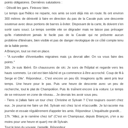
points obligatoires.
Dernières salutations :
- Désolé les gars. Finissez bien.
Le temps que l'hélico ne reparte, nos amis se sont déjà mis en route. Ils ont environ
300 mètres de dénivelé à faire en direction du pas de la Cavale puis une descente
soutenue avec deux portions de barres à éviter. Disposant de la carte, ils doivent s'en
sortir sans souci. Le temps semble vite se dégrader mais ne laisse pas présager
qu'ils n'atteindront jamais le facile pas de la Cavale qui ne présente aucun
problème d'itinéraire, bien visible et pas de danger nivologique de ce côté compte tenu
de la faible pente.
A Briançon, tout se met en place.
- "A surveiller d'éventuelles migraines mais ça devrait aller. On va vous faire des
points."
16h. Je suis libéré. En chaussures de ski. Je sors de l'hôpital et regarde vers les
hauts sommets. Le ciel est bien bâché et ça commence à être accroché. Coup de fil à
Serge et Oliv'. Répondeur... C'est encore un peu tôt. Imaginons qu'ils aient pris leur
temps. Une heure pour le pas. Puis une heure de descente avec un peu de
recherche, tout le plat de Champoléon. Puis ils traînent encore à la voiture. Le temps
de se retrouver en zone de réseau... Je devrais les avoir sous peu.
- Tiens si j'allais faire un tour chez Christine et Sylvain ? C'est toujours ouvert chez
eux. Je pourrai me faire un thé. Sylvain est chez lui et m'accueille. Je lui raconte ma
journée et essaie régulièrement d'appeler les amis. Répondeur. L'inquiétude grandit...
17h. "Allez, je te ramène chez toi" (C'est en Champsaur, depuis Briançon, y'en a au
moins pour une heure et quart) me dit Sylvain.
Tout le long du voyage, j'appelle. Répondeur.