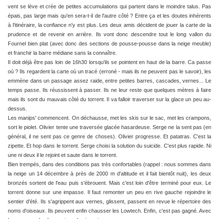
vent se lève et crée de petites accumulations qui partent dans le moindre talus. Pas
épais, pas large mais qu'en sera-t-il de l'autre côté ? Entre ça et les doutes inhérents
à l'itinéraire, la confiance n'y est plus. Les deux amis décident de jouer la carte de la
prudence et de revenir en arrière. Ils vont donc descendre tout le long vallon du
Fournel bien plat (avec donc des sections de pousse-pousse dans la neige meuble)
et franchir la barre médiane sans la connaître.
Il doit déjà être pas loin de 16h30 lorsqu'ils se pointent en haut de la barre. Ca passe
où ? Ils regardent la carte où un tracé (erroné - mais ils ne peuvent pas le savoir), les
emmène dans un passage assez raide, entre petites barres, cascades, vernes... Le
temps passe. Ils réussissent à passer. Ils ne leur reste que quelques mètres à faire
mais ils sont du mauvais côté du torrent. Il va falloir traverser sur la glace un peu au-
dessus.
Les manips' commencent. On déchausse, met les skis sur le sac, met les crampons,
sort le piolet. Olivier tente une traversée glacée hasardeuse. Serge ne la sent pas (en
général, il ne sent pas ce genre de choses). Olivier progresse. Et patatras. C'est la
zipette. Et hop dans le torrent. Serge choisi la solution du suicide. C'est plus rapide. Ni
une ni deux il le rejoint et saute dans le torrent.
Bien trempés, dans des conditions pas très confortables (rappel : nous sommes dans
la neige un 14 décembre à près de 2000 m d'altitude et il fait bientôt nuit), les deux
bronzés sortent de l'eau puis s'ébrouent. Mais c'est loin d'être terminé pour eux. Le
torrent donne sur une impasse. Il faut remonter un peu en rive gauche rejoindre le
sentier d'été. Ils s'agrippent aux vernes, glissent, passent en revue le répertoire des
noms d'oiseaux. Ils peuvent enfin chausser les Lowtech. Enfin, c'est pas gagné. Avec