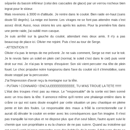
séparée du bassin inférieur (celui des cascades de glace) par un verrou rocheux bien
ingrat pour le skieur.
Mais revenons à 3000 m d'altitude. Je rentre dans le couloir. Bien raide en-haut (sans
doute 50 degrés). La neige est bonne. Les virages ne se font pas attendre mais c'est
assez étroit. Aussi, nous skions les uns après les autres. Pour la première fois dans
une pente raide, j'ai oublié mon casque.
Je suis arrêté sur la gauche du couloir, attendant mes deux amis. Il n'y a pas
beaucoup de place ici. Olivier me rejoint. Puis c'est au tour de Serge.
- ATTENTION !!!
Olivier n'a pas le temps de me prévenir. Je ne sais comment, Serge se met sur le toit.
Je le revois faire un soleil en plein ciel (normal, le soleil c'est dans le ciel) puis venir
droit sur moi. Je n'ai pas le temps d'esquiver. Son ski vient percuter ma tête de plein
fouet. Le choc propulse notre kangourou dans l'axe du couloir où il s'immobilise, sans
doute stoppé par la percussion.
J'ai l'impression d'avoir reçu la montagne sur la tête.
- PUTAIN ! CONNARD ! ENCULEEEEEEEEEEEE, TU M'AS TROUE LA TETE !!!!!!!
L'état des troupes n'est pas au mieux. Le "responsable" de la sortie est bien sonné
avec un trou dans la tête. Il annonce même qu'il rentre une phalange entière dans le
crâne ce qui est sans doute exagéré par cette situation un peu chaotique en pleine
pente et loin des foules. Le responsable des maux a frôlé la correctionnelle car il
aurait dû dévaler le couloir en entier avec les conséquences que l'on imagine. Il n'est
pas tranquille lui non-plus et ne dispose plus que d'un seul bâton, l'autre ayant suivi le
chemin que son propriétaire a eu la chance de ne pas suivre. Quand au troisième qui