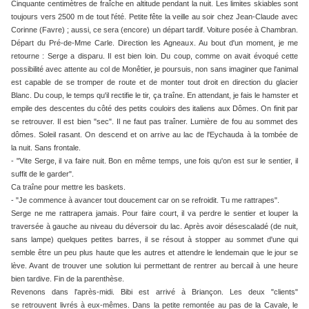
Cinquante centimètres de fraîche en altitude pendant la nuit. Les limites skiables sont
toujours vers 2500 m de tout l'été. Petite fête la veille au soir chez Jean-Claude avec
Corinne (Favre) ; aussi, ce sera (encore) un départ tardif. Voiture posée à Chambran.
Départ du Pré-de-Mme Carle. Direction les Agneaux. Au bout d'un moment, je me
retourne : Serge a disparu. Il est bien loin. Du coup, comme on avait évoqué cette
possibilité avec attente au col de Monêtier, je poursuis, non sans imaginer que l'animal
est capable de se tromper de route et de monter tout droit en direction du glacier
Blanc. Du coup, le temps qu'il rectifie le tir, ça traîne. En attendant, je fais le hamster et
empile des descentes du côté des petits couloirs des italiens aux Dômes. On finit par
se retrouver. Il est bien "sec". Il ne faut pas traîner. Lumière de fou au sommet des
dômes. Soleil rasant. On descend et on arrive au lac de l'Eychauda à la tombée de
la nuit. Sans frontale.
- "Vite Serge, il va faire nuit. Bon en même temps, une fois qu'on est sur le sentier, il
suffit de le garder".
Ca traîne pour mettre les baskets.
- "Je commence à avancer tout doucement car on se refroidit. Tu me rattrapes".
Serge ne me rattrapera jamais. Pour faire court, il va perdre le sentier et louper la
traversée à gauche au niveau du déversoir du lac. Après avoir désescaladé (de nuit,
sans lampe) quelques petites barres, il se résout à stopper au sommet d'une qui
semble être un peu plus haute que les autres et attendre le lendemain que le jour se
lève. Avant de trouver une solution lui permettant de rentrer au bercail à une heure
bien tardive. Fin de la parenthèse.
Revenons dans l'après-midi. Bibi est arrivé à Briançon. Les deux "clients"
se retrouvent livrés à eux-mêmes. Dans la petite remontée au pas de la Cavale, le