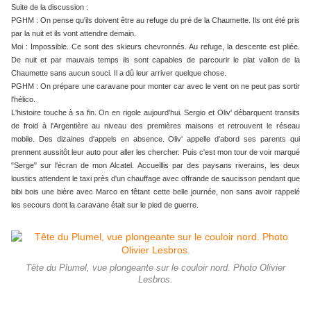
Suite de la discussion :
PGHM : On pense qu'ils doivent être au refuge du pré de la Chaumette. Ils ont été pris
par la nuit et ils vont attendre demain.
Moi : Impossible. Ce sont des skieurs chevronnés. Au refuge, la descente est pliée.
De nuit et par mauvais temps ils sont capables de parcourir le plat vallon de la
Chaumette sans aucun souci. Il a dû leur arriver quelque chose.
PGHM : On prépare une caravane pour monter car avec le vent on ne peut pas sortir
l'hélico.
​​​​​​​L'histoire touche à sa fin. On en rigole aujourd'hui. Sergio et Oliv' débarquent transits
de froid à l'Argentière au niveau des premières maisons et retrouvent le réseau
mobile. Des dizaines d'appels en absence. Oliv' appelle d'abord ses parents qui
prennent aussitôt leur auto pour aller les chercher. Puis c'est mon tour de voir marqué
"Serge" sur l'écran de mon Alcatel. Accueillis par des paysans riverains, les deux
loustics attendent le taxi près d'un chauffage avec offrande de saucisson pendant que
bibi bois une bière avec Marco en fêtant cette belle journée, non sans avoir rappelé
les secours dont la caravane était sur le pied de guerre.
Tête du Plumel, vue plongeante sur le couloir nord. Photo Olivier
Lesbros.