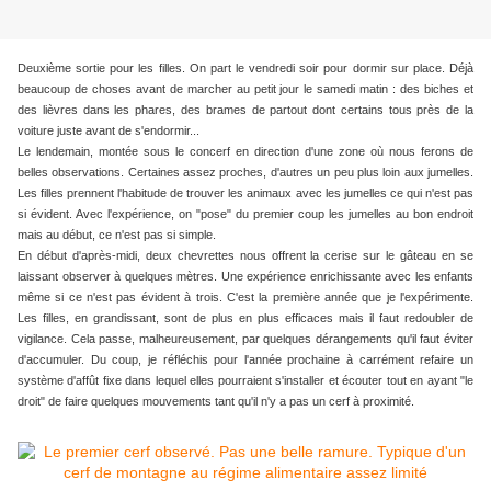
Deuxième sortie pour les filles. On part le vendredi soir pour dormir sur place. Déjà
beaucoup de choses avant de marcher au petit jour le samedi matin : des biches et
des lièvres dans les phares, des brames de partout dont certains tous près de la
voiture juste avant de s'endormir...
Le lendemain, montée sous le concerf en direction d'une zone où nous ferons de
belles observations. Certaines assez proches, d'autres un peu plus loin aux jumelles.
Les filles prennent l'habitude de trouver les animaux avec les jumelles ce qui n'est pas
si évident. Avec l'expérience, on "pose" du premier coup les jumelles au bon endroit
mais au début, ce n'est pas si simple.
En début d'après-midi, deux chevrettes nous offrent la cerise sur le gâteau en se
laissant observer à quelques mètres. Une expérience enrichissante avec les enfants
même si ce n'est pas évident à trois. C'est la première année que je l'expérimente.
Les filles, en grandissant, sont de plus en plus efficaces mais il faut redoubler de
vigilance. Cela passe, malheureusement, par quelques dérangements qu'il faut éviter
d'accumuler. Du coup, je réfléchis pour l'année prochaine à carrément refaire un
système d'affût fixe dans lequel elles pourraient s'installer et écouter tout en ayant "le
droit" de faire quelques mouvements tant qu'il n'y a pas un cerf à proximité.