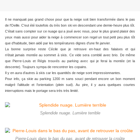
Il ne manquait pas grand chose pour que la neige soit bien transformée dans le pas
de l'Oeille. C'eut été toutefois du très bon ski en descendant une demie-heure plus tôt.
C'était sans compter sur ce nuage qui a joué avec nous, pour le plus grand plaisir des
yeux mais aussi pour aider la neige à commencer son regel un tout petit peu plus tôt
que d'habitude, bien aidé par les températures dignes d'une fin janvier.
La bonne surprise reste Cécile que je retrouve en-haut des falaises et qui
n'était jamais montée au sommet à skis. Ce vide sera comblé avec brio. De même
que Pierre-Louis et Régis trouvés au parking avec qui je ferai la montée (et la
descente). Toujours sympa de rencontrer les copains.
Il y en aura d'autres à skis car les quantités de neige sont impressionnantes.
Pour info, ça skie au parking 1200 m sans souci pendant encore un bon moment
malgré l'altitude et l'orientation (plein sud). Au pire, il y aura quelques courtes
interruptions mais le portage sera très très limité.
Splendide nuage. Lumière terrible
Pierre-Louis dans le bas du pas, avant de retrouver la croûte