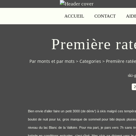
ACCUEIL
CONTACT
AID
Première raté
Par monts et par mots
>
Categories
>
Première ratée
ski-g
2
Bien envie d'aller faire un petit 3000 (de déniv') à skis malgré ces tempé
boulot de nuit pour lui, gros manque de sommeil pour bibi depuis plusie
niveau du lac Blanc de la Valloire. Pour ma part, je pars vers 7h sans trop 
balade en conditions estivales, c'est râpé. Mes skis se dirigent vers le c