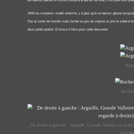
3000 au compteur, moitié endormi, y a plus qu'à se laisser glisser jusqu
Pas la sortie de l'année mais j'ai fait un peu de volume et pris le soleil et
deux petits piolets. Et bravo à Nico pour cette descente.
Argu
Rocher
De droite à gauche : Arguille, Grande Valloire et rocher 
Vraimen