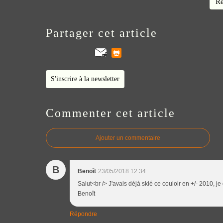
Re
Partager cet article
S'inscrire à la newsletter
Commenter cet article
Ajouter un commentaire
B
Benoît
23/05/2018 12:34
Salut<br /> J'avais déjà skié ce couloir en +/- 2010, j
Benoît
Répondre