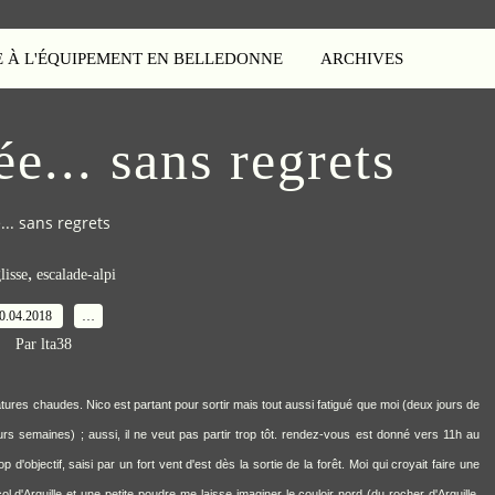
E À L'ÉQUIPEMENT EN BELLEDONNE
ARCHIVES
e... sans regrets
... sans regrets
,
lisse
escalade-alpi
0.04.2018
…
Par lta38
ratures chaudes. Nico est partant pour sortir mais tout aussi fatigué que moi (deux jours de
urs semaines) ; aussi, il ne veut pas partir trop tôt. rendez-vous est donné vers 11h au
d'objectif, saisi par un fort vent d'est dès la sortie de la forêt. Moi qui croyait faire une
ol d'Arguille et une petite poudre me laisse imaginer le couloir nord (du rocher d'Arguille,