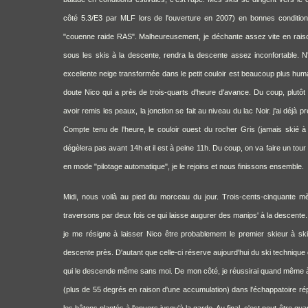
côté 5.3/E3 par MLF lors de l'ouverture en 2007) en bonnes condition
"couenne raide RAS". Malheureusement, je déchante assez vite en raison
sous les skis à la descente, rendra la descente assez inconfortable. N
excellente neige transformée dans le petit couloir est beaucoup plus hum
doute Nico qui a près de trois-quarts d'heure d'avance. Du coup, plutôt 
avoir remis les peaux, la jonction se fait au niveau du lac Noir. j'ai déjà 
Compte tenu de l'heure, le couloir ouest du rocher Gris (jamais skié à
dégèlera pas avant 14h et il est à peine 11h. Du coup, on va faire un tour s
en mode "pilotage automatique", je le rejoins et nous finissons ensemble.
Midi, nous voilà au pied du morceau du jour. Trois-cents-cinquante mè
traversons par deux fois ce qui laisse augurer des manips' à la descent
je me résigne à laisser Nico être probablement le premier skieur à s
descente près. D'autant que celle-ci réserve aujourd'hui du ski technique où
qui le descende même sans moi. De mon côté, je réussirai quand même à 
(plus de 55 degrés en raison d'une accumulation) dans l'échappatoire répu
les bâtons plantés à l'envers jusqu'à la garde. Au final, c'est peut-être 