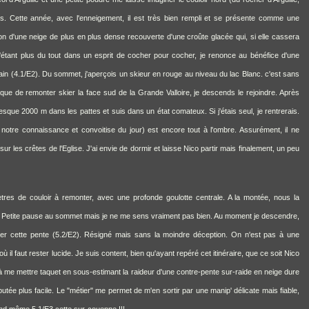
s. Cette année, avec l'enneigement, il est très bien rempli et se présente comme une
 d'une neige de plus en plus dense recouverte d'une croûte glacée qui, si elle cassera
'étant plus du tout dans un esprit de cocher pour cocher, je renonce au bénéfice d'une
ain (4.1/E2). Du sommet, j'aperçois un skieur en rouge au niveau du lac Blanc. c'est sans
que de remonter skier la face sud de la Grande Valloire, je descends le rejoindre. Après
presque 2000 m dans les pattes et suis dans un état comateux. Si j'étais seul, je rentrerais.
 notre connaissance et convoitise du jour) est encore tout à l'ombre. Assurément, il ne
ur les crêtes de l'Eglise. J'ai envie de dormir et laisse Nico partir mais finalement, un peu
tres de couloir à remonter, avec une profonde goulotte centrale. A la montée, nous la
e. Petite pause au sommet mais je ne me sens vraiment pas bien. Au moment je descendre,
kier cette pente (5.2/E2). Résigné mais sans la moindre déception. On n'est pas à une
 il faut rester lucide. Je suis content, bien qu'ayant repéré cet itinéraire, que ce soit Nico
me mettre taquet en sous-estimant la raideur d'une contre-pente sur-raide en neige dure
tée plus facile. Le "métier" me permet de m'en sortir par une manip' délicate mais fiable,
quand même 5.1/E3 cette sur-couenne !!!