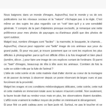
Nous baignons dans un monde d'images. Aujourd'hui, tout le monde y va de ses
publications sur les réseaux sociaux et la "nature" n'échappe pas à la règle. C'est
même un des sujets les plus regardés car on "voit" bien qu'il y a une sensibilité
générale. Y compris de la part d'alpinistes presque exclusifs, je remarque une nette
préférence pour mes photos de paysages ou d'animaux plutôt que des photos de
sport outdoor.
Malgré tout, nombre d'images sont "faciles" : la marmotte, le bouquetin, le chamois...
Aujourd'hui, chacun peut rapporter une "belle" image de ces animaux aux yeux du
grand public. Et pour ma part, je trouve justement que ce sont les espèces les plus
difficiles à photographier parce qu'il est difficile d'être à la fois imaginatif et bien placé
(lumière, décor...) pour faire une image de ces espèces sortant de l'ordinaire. Et parmi
ce "bain" d'images, beaucoup de tête à tête avec les animaux. Combien de fois la
suite se solde-t-elle par la fuite de l'animal ?
L'idée de cette soirée et de cette matinée était d'aller dormir au coeur de la montagne
et de passer du temps à observer depuis un poste réservant de larges vues et pas
forcément de la proximité.
Malgré les orages et ces conditions météorologiques délicates, cette soirée, cette nuit
et cette matinée en immersion totale avec la nature m'auront comblé. Non seulement,
la faune locale était au rendez-vous mais en plus, les observations étaient durables.
L'affût reste vraiment le meilleur moyen de profiter en minimisant le dérangement.
Et pour finir ce petit cadeau avec ce faon juste né. Surtout, ne pas le toucher et se