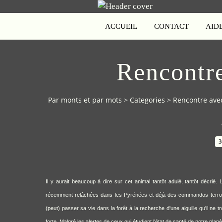
ACCUEIL
CONTACT
AID
Rencontre
Par monts et par mots
>
Categories
>
Rencontre avec
3
Il y aurait beaucoup à dire sur cet animal tantôt adulé, tantôt décrié
récemment relâchées dans les Pyrénées et déjà des commandos terroris
(peut) passer sa vie dans la forêt à la recherche d'une aiguille qu'il ne
forte. Malgré les alertes de ceux qui étudient l'état de santé de notre plan