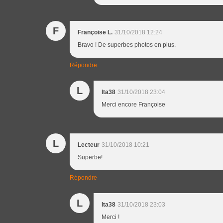
F
Françoise L.
31/10/2018 12:24
Bravo ! De superbes photos en plus.
Répondre
L
lta38
31/10/2018 23:04
Merci encore Françoise
L
Lecteur
31/10/2018 10:21
Superbe!
Répondre
L
lta38
31/10/2018 23:03
Merci !