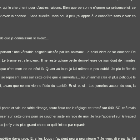
eux qui le cherchent pour d'autres raisons. Bien que personne n'ignore sa présence ici, ce
 avoir la chance... Sans succès. Mais peu à peu, j'ai appris à le connaître sans le voir en
le que je connaissais le mieux...
mportant : une véritable saignée laissée par les animaux. Le soleil vient de se coucher. De
te. Le brame est silencieux. Il ne reste qu'une petite demie-heure de jour dont dix minutes
ue c'est mort de ce côté-là. Quant au loup, je l'ai même un peu oublié. Je plie le filet de
e reposent alors sur cette crête que je surveillais... où un animal clair et plus petit que le
 avant que ne me vienne l'idée du canidé. Et si, et si... Les jumelles autour du cou, la
l photo et fait une série d'image, toute floue car le réglage est resté sur 640 ISO et à main
oser sur cette crête pour se coucher juste en face de moi. Je fixe l'appareil sur le trépied
je n'y vois plus grand chose et qu'il finisse par repartir.
ut-être davantage. Et si les loups m'avaient peu à peu intégré ? Je veux dire par là, j'ai