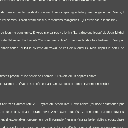
dégâts causés par la pyrale du buis ou du moustique tigre, le loup ne me gêne pas. Mieux, il
eureusement, il s'en prend aussi aux moutons mal gardés. Qui n'irait pas à la facilité ?
 Le loup me passionne. Si vous n'avez pas vu le film "La vallée des loups" de Jean-Michel
orti de Sébastien De Danieli "Comme une ombre", commandez-le chez l'éditeur : c'est par
la connaissance, ni fait le dixième du travail de ces deux auteurs. Mais depuis le début de
ervés proche d'une harde de chamois. Si j'avais eu un appareil photo...
 l'animal se lève de son gîte et part dans la neige profonde franchir une crête.
les Abruzzes durant l'été 2017 ayant été bredouilles. Cette année, j'ai donc commencé par
preuves d'hivernage durant l'hiver 2017. Sans succès. Au printemps, j'ai poursuivi les
urnes (inexploitables, uniquement de l'information) et une (assez belle) vidéo crépusculaire
e ski à explorer le même secteur à la recherche d'indices avec destruction systématique