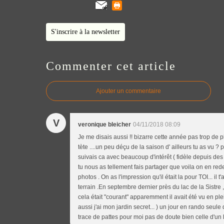
S'inscrire à la newsletter
Commenter cet article
Ajouter un commentaire
V
veronique bleicher
04/11/2018 08:09
Je me disais aussi !! bizarre cette année pas trop de
tète ....un peu déçu de la saison d' ailleurs tu as vu
suivais ca avec beaucoup d'intérêt ( fidèle depuis des 
tu nous as tellement fais partager que voila on en r
photos . On as l'impression qu'il était la pour TOI... il
terrain .En septembre dernier près du lac de la Sistr
cela était "courant" apparemment il avait été vu en plei
aussi j'ai mon jardin secret... ) un jour en rando se
trace de pattes pour moi pas de doute bien celle d'u