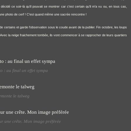
écidé ce soir-là qu'il pouvait se montrer car c'est certain qu'il m'a vu ou, en tous cas,
cune photo de cerf ! C'est quand même une sacrée rencontre !
de certains et garde l'observation sous le coude avant de la publier. Fin octobre, les loups
tre. Avec la neige fraichement tombée, ils vont commencer à se rapprocher de leurs quartiers
o : au final un effet sympa
remonte le talweg
sur une crête. Mon image préférée