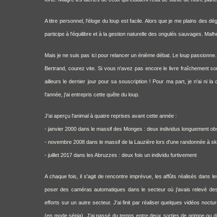
A titre personnel, l'éloge du loup est facile. Alors que je me plains des 
participe à l'équilibre et à la gestion naturelle des ongulés sauvages. Malh
Mais je ne suis pas ici pour relancer un énième débat. Le loup passionne.
Bertrand, courez vite. Si vous n'avez pas encore le livre fraîchement s
ailleurs le dernier jour pour sa souscription ! Pour ma part, je n'ai ni 
l'année, j'ai entrepris cette quête du loup.
J'ai aperçu l'animal à quatre reprises avant cette année :
- janvier 2000 dans le massif des Monges : deux individus longuement obs
- novembre 2008 dans le massif de la Lauzière lors d'une randonnée à skis.
- juillet 2017 dans les Abruzzes : deux fois un individu furtivement
A chaque fois, il s'agit de rencontre imprévue, les affûts réalisés dans 
poser des caméras automatiques dans le secteur où j'avais relevé des 
efforts sur un autre secteur. J'ai finit par réaliser quelques vidéos noct
(en mode sépia). J'ai passé du temps entre deux sorties de grimpe ou d