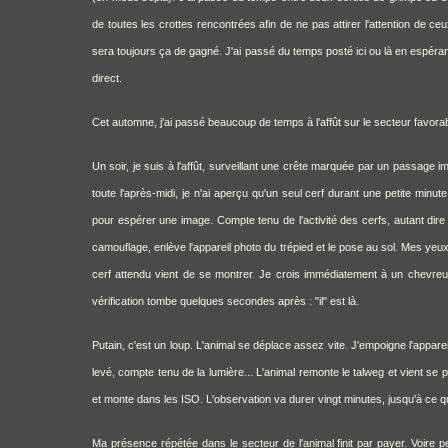
de toutes les crottes rencontrées afin de ne pas attirer l'attention de c
sera toujours ça de gagné. J'ai passé du temps posté ici ou là en espérant
direct.
Cet automne, j'ai passé beaucoup de temps à l'affût sur le secteur favorab
Un soir, je suis à l'affût, surveillant une crête marquée par un passage i
toute l'après-midi, je n'ai aperçu qu'un seul cerf durant une petite minu
pour espérer une image. Compte tenu de l'activité des cerfs, autant dire q
camouflage, enlève l'appareil photo du trépied et le pose au sol. Mes yeux s
cerf attendu vient de se montrer. Je crois immédiatement à un chevreuil,
vérification tombe quelques secondes après : "il" est là.
Putain, c'est un loup. L'animal se déplace assez vite. J'empoigne l'apparei
levé, compte tenu de la lumière... L'animal remonte le talweg et vient se p
et monte dans les ISO. L'observation va durer vingt minutes, jusqu'à ce que 
Ma présence répétée dans le secteur de l'animal finit par payer. Voire pe