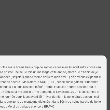
 photos sur le brame beaucoup de sorties certes mais tu avait autre choses en
 ? pas postée une seule fois un message cette année, alors que d'habitude je
années , tkt j'étais quand même derrière mon ordi ...) on deviens exigeant !!!
edemande encore . Mais alors la SURPRISE, cerise sur le gâteau . Superbes
 t'attendais .En tous cas bien mérité , après toute ces heures passées sur le
e , un chasseur me croise et me demande si j'avais pas vu un loup, comme si
ne journée deux jours avant. Et l' hiver dernier ( je ne te dirais pas ou , moi
ule dans une zone de montagne éloignée , dans 10cm de neige fraiche de belle
n loup . Merci du partage et encore BRAVO