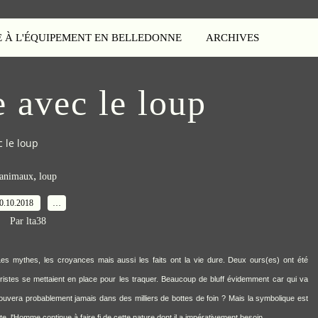
E À L'ÉQUIPEMENT EN BELLEDONNE
ARCHIVES
 avec le loup
 le loup
,
animaux
loup
0.10.2018
…
Par lta38
. Les mythes, les croyances mais aussi les faits ont la vie dure. Deux ours(es) ont été
tes se mettaient en place pour les traquer. Beaucoup de bluff évidemment car qui va
 trouvera probablement jamais dans des milliers de bottes de foin ? Mais la symbolique est
ète, l'Homme continue à faire fi de cette nature dont il a impérativement besoin.