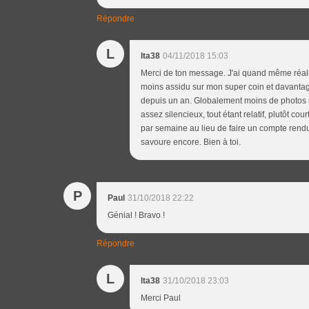
Répondre
L
lta38
04/11/2018 15:03
Merci de ton message. J'ai quand même réali
moins assidu sur mon super coin et davantage
depuis un an. Globalement moins de photos m
assez silencieux, tout étant relatif, plutôt co
par semaine au lieu de faire un compte rendu 
savoure encore. Bien à toi.
P
Paul
31/10/2018 22:22
Génial ! Bravo !
Répondre
L
lta38
31/10/2018 23:03
Merci Paul