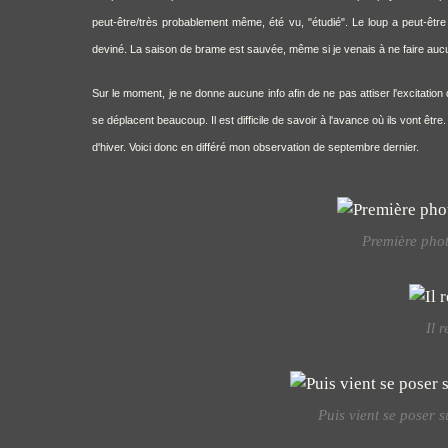
peut-être/très probablement même, été vu, "étudié". Le loup a peut-être d
deviné. La saison de brame est sauvée, même si je venais à ne faire au
Sur le moment, je ne donne aucune info afin de ne pas attiser l'excitation 
se déplacent beaucoup. Il est difficile de savoir à l'avance où ils vont ê
d'hiver. Voici donc en différé mon observation de septembre dernier.
Première phot
Il 
Puis vient se poser 