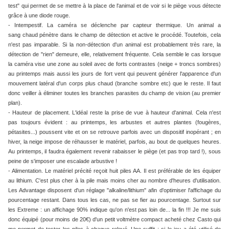
test" qui permet de se mettre à la place de l'animal et de voir si le piège vous détecte
grâce à une diode rouge.
- Intempestif. La caméra se déclenche par capteur thermique. Un animal a
sang chaud pénètre dans le champ de détection et active le procédé. Toutefois, cela
n'est pas imparable. Si la non-détection d'un animal est probablement très rare, la
détection de "rien" demeure, elle, relativement fréquente. Cela semble le cas lorsque
la caméra vise une zone au soleil avec de forts contrastes (neige + troncs sombres)
au printemps mais aussi les jours de fort vent qui peuvent générer l'apparence d'un
mouvement latéral d'un corps plus chaud (branche sombre etc) que le reste. Il faut
donc veiller à éliminer toutes les branches parasites du champ de vision (au premier
plan).
- Hauteur de placement. L'idéal reste la prise de vue à hauteur d'animal. Cela n'est
pas toujours évident : au printemps, les arbustes et autres plantes (fougères,
pétasites...) poussent vite et on se retrouve parfois avec un dispositif inopérant ; en
hiver, la neige impose de réhausser le matériel, parfois, au bout de quelques heures.
Au printemps, il faudra également revenir rabaisser le piège (et pas trop tard !), sous
peine de s'imposer une escalade arbustive !
- Alimentation. Le matériel précité reçoit huit piles AA. Il est préférable de les équiper
au lithium. C'est plus cher à la pile mais moins cher au nombre d'heures d'utilisation.
Les Advantage disposent d'un réglage "alkaline/lithium" afin d'optimiser l'affichage du
pourcentage restant. Dans tous les cas, ne pas se fier au pourcentage. Surtout sur
les Extreme : un affichage 90% indique qu'on n'est pas loin de... la fin !!! Je me suis
donc équipé (pour moins de 20€) d'un petit voltmètre compact acheté chez Casto qui