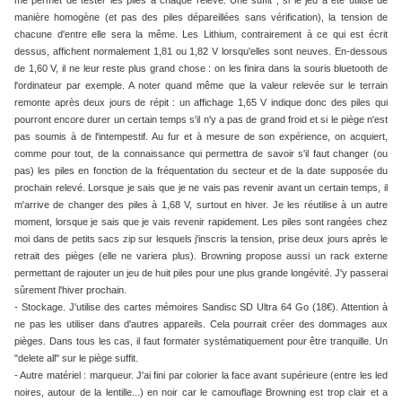
me permet de tester les piles à chaque relevé. Une suffit ; si le jeu a été utilisé de
manière homogène (et pas des piles dépareillées sans vérification), la tension de
chacune d'entre elle sera la même. Les Lithium, contrairement à ce qui est écrit
dessus, affichent normalement 1,81 ou 1,82 V lorsqu'elles sont neuves. En-dessous
de 1,60 V, il ne leur reste plus grand chose : on les finira dans la souris bluetooth de
l'ordinateur par exemple. A noter quand même que la valeur relevée sur le terrain
remonte après deux jours de répit : un affichage 1,65 V indique donc des piles qui
pourront encore durer un certain temps s'il n'y a pas de grand froid et si le piège n'est
pas soumis à de l'intempestif. Au fur et à mesure de son expérience, on acquiert,
comme pour tout, de la connaissance qui permettra de savoir s'il faut changer (ou
pas) les piles en fonction de la fréquentation du secteur et de la date supposée du
prochain relevé. Lorsque je sais que je ne vais pas revenir avant un certain temps, il
m'arrive de changer des piles à 1,68 V, surtout en hiver. Je les réutilise à un autre
moment, lorsque je sais que je vais revenir rapidement. Les piles sont rangées chez
moi dans de petits sacs zip sur lesquels j'inscris la tension, prise deux jours après le
retrait des pièges (elle ne variera plus). Browning propose aussi un rack externe
permettant de rajouter un jeu de huit piles pour une plus grande longévité. J'y passerai
sûrement l'hiver prochain.
- Stockage. J'utilise des cartes mémoires Sandisc SD Ultra 64 Go (18€). Attention à
ne pas les utiliser dans d'autres appareils. Cela pourrait créer des dommages aux
pièges. Dans tous les cas, il faut formater systématiquement pour être tranquille. Un
"delete all" sur le piège suffit.
- Autre matériel : marqueur. J'ai fini par colorier la face avant supérieure (entre les led
noires, autour de la lentille...) en noir car le camouflage Browning est trop clair et a