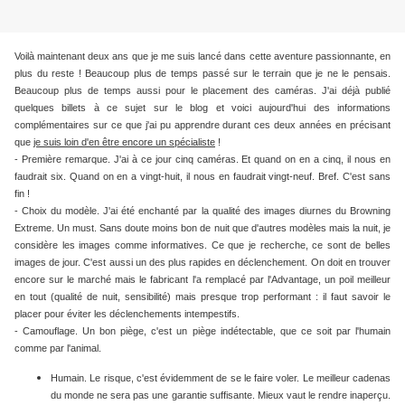
Voilà maintenant deux ans que je me suis lancé dans cette aventure passionnante, en
plus du reste ! Beaucoup plus de temps passé sur le terrain que je ne le pensais.
Beaucoup plus de temps aussi pour le placement des caméras. J'ai déjà publié
quelques billets à ce sujet sur le blog et voici aujourd'hui des informations
complémentaires sur ce que j'ai pu apprendre durant ces deux années en précisant
que
je suis loin d'en être encore un spécialiste
!
- Première remarque. J'ai à ce jour cinq caméras. Et quand on en a cinq, il nous en
faudrait six. Quand on en a vingt-huit, il nous en faudrait vingt-neuf. Bref. C'est sans
fin !
- Choix du modèle. J'ai été enchanté par la qualité des images diurnes du Browning
Extreme. Un must. Sans doute moins bon de nuit que d'autres modèles mais la nuit, je
considère les images comme informatives. Ce que je recherche, ce sont de belles
images de jour. C'est aussi un des plus rapides en déclenchement. On doit en trouver
encore sur le marché mais le fabricant l'a remplacé par l'Advantage, un poil meilleur
en tout (qualité de nuit, sensibilité) mais presque trop performant : il faut savoir le
placer pour éviter les déclenchements intempestifs.
- Camouflage. Un bon piège, c'est un piège indétectable, que ce soit par l'humain
comme par l'animal.
Humain. Le risque, c'est évidemment de se le faire voler. Le meilleur cadenas
du monde ne sera pas une garantie suffisante. Mieux vaut le rendre inaperçu.