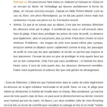
Petit tuto ici
. On peut encore faire mieux en réalisant un masque en résine en
se servant du blister de l'emballage qui épouse parfaitement la forme du
piège. Je n'ai pas (encore) essayé. J'ajoute un câble Python Master Lock au
cas où. Avec une pince Monseigneur, ça ne fait pas grand chose mais tout
randonneur n'a pas une pince sur lui. Il lui faudra revenir.
Animal. Ce que je ne savais pas au départ, c'est que les animaux détectent
les ultrasons émis par le piège. Il semblerait que ceux-ci soit envoyés dans
l'axe du piège. Il faut donc privilégier les prises de vues de profil. La distance
joue également : plus on est proche, plus ça émet. Il faut donc choisir un recul
minimum. Problèmes : les images de près sont quand même plus sympas,
lorsqu'un animal se déplace assez rapidement comme le loup, les passages
de profil ne sont pas les plus agréables, le terrain ne permet pas toujours le
bon placement. J'essaie de plus en plus de privilégier le trois-quarts face qui
est un bon compromis. Cela n'est pas sans problèmes : si l'animal est dans
l'autre sens, il sera de trois-quarts dos, les ultrasons demeurent sensibles.
Faites votre expériences et enlevez dès que cela génère du dérangement.
- Zone de Détection. L'idéal est que l'animal entre dans le cadre de visée légèrement
en-dessous de la ligne médiane horizontale et de profil. Dans ce cas, le piège peut
même se déclencher à l'entrée de l'oreille dans le champ. Bien positionné, ça marche
aussi de trois-quarts mais de face, on peut avoir le déclenchement au dernier moment
avec l'animal qui sort du cadre. Un fiasco. Les deux modèles cités de chez Browning
ont à la fois un écran de contrôle pour visualiser le cadrage en live et un mode "motion