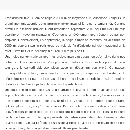
Transition brutale. 50 cm de neige à 2000 m en moyenne sur Belledonne. Toujours un
grand moment attendu cette première neige mais si là, c'est vraiment tôt. Comme
prévu elle est donc arrivée. Il faut remonter à septembre 2007 pour trouver une telle
quantité en moyenne montagne. C'est donc un événement peu fréquent de par son
ampleur. Généralement, en septembre, la neige s'abaisse rarement en-dessous de
2000 m, souvent par le petit coup de froid de fin d'épisode qui vient saupoudrer la
forêt. Cette fois-ci, le décalage a eu lieu 800 m plus bas !!!
Une neige qui contrarie un peu mes projets mais c'est aussi ce qu'on aime dans nos
activités. Devoir sans cesse s'adapter aux conditions. Deux sorties pour aller voir
tout ça ; le samedi skis aux pieds avec un départ un peu élevé. Ca passait
remarquablement bien, sans toucher. Les premiers coups de ski habituels de
décembre ne sont pas toujours aussi bons ! Le dimanche, rebelote mais à pied en
partant de plus bas et j'ai bien brassé sur la partie haute.
Un coup de neige qui n'aide pas au démarrage du brame du cerf ; mais avec le recul,
septembre demeure en demi-teinte sur mon massif préféré avec, hormis deux ou
trois journées ponctuelles, une activité réduite. Ce n'est qu'en octobre que le brame
bat son plein et ce, jusqu'en fin de mois. De très belles rencontres d'autre part : trois
chevêchettes en deux jours (c'est la meilleure période pour celle-ci - c'est le moment
de la rechercher) ; des groupements de tétras-lyres dans les bouleaux, des
champignons dans la forêt en-dessous de la limite de la neige (et probablement sous
la neige). Bref, des images d'automne et d'hiver plein la tête !