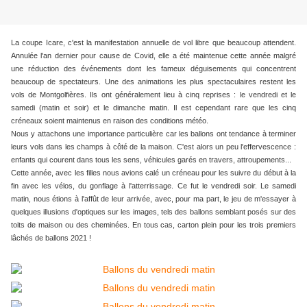
La coupe Icare, c'est la manifestation annuelle de vol libre que beaucoup attendent.
Annulée l'an dernier pour cause de Covid, elle a été maintenue cette année malgré
une réduction des événements dont les fameux déguisements qui concentrent
beaucoup de spectateurs. Une des animations les plus spectaculaires restent les
vols de Montgolfières. Ils ont généralement lieu à cinq reprises : le vendredi et le
samedi (matin et soir) et le dimanche matin. Il est cependant rare que les cinq
créneaux soient maintenus en raison des conditions météo.
Nous y attachons une importance particulière car les ballons ont tendance à terminer
leurs vols dans les champs à côté de la maison. C'est alors un peu l'effervescence :
enfants qui courent dans tous les sens, véhicules garés en travers, attroupements...
Cette année, avec les filles nous avions calé un créneau pour les suivre du début à la
fin avec les vélos, du gonflage à l'atterrissage. Ce fut le vendredi soir. Le samedi
matin, nous étions à l'affût de leur arrivée, avec, pour ma part, le jeu de m'essayer à
quelques illusions d'optiques sur les images, tels des ballons semblant posés sur des
toits de maison ou des cheminées. En tous cas, carton plein pour les trois premiers
lâchés de ballons 2021 !