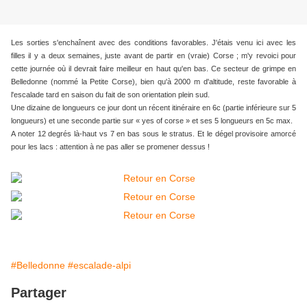
Les sorties s'enchaînent avec des conditions favorables. J'étais venu ici avec les
filles il y a deux semaines, juste avant de partir en (vraie) Corse ; m'y revoici pour
cette journée où il devrait faire meilleur en haut qu'en bas. Ce secteur de grimpe en
Belledonne (nommé la Petite Corse), bien qu'à 2000 m d'altitude, reste favorable à
l'escalade tard en saison du fait de son orientation plein sud.
Une dizaine de longueurs ce jour dont un récent itinéraire en 6c (partie inférieure sur 5
longueurs) et une seconde partie sur « yes of corse » et ses 5 longueurs en 5c max.
A noter 12 degrés là-haut vs 7 en bas sous le stratus. Et le dégel provisoire amorcé
pour les lacs : attention à ne pas aller se promener dessus !
#Belledonne
#escalade-alpi
Partager