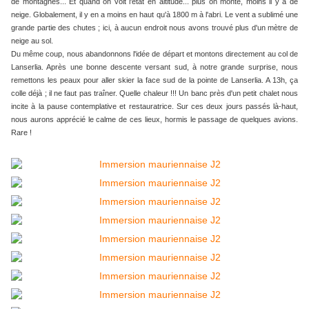
de montagnes... Et quand on voit l'état en altitude... plus on monte, moins il y a de
neige. Globalement, il y en a moins en haut qu'à 1800 m à l'abri. Le vent a sublimé une
grande partie des chutes ; ici, à aucun endroit nous avons trouvé plus d'un mètre de
neige au sol.
Du même coup, nous abandonnons l'idée de départ et montons directement au col de
Lanserlia. Après une bonne descente versant sud, à notre grande surprise, nous
remettons les peaux pour aller skier la face sud de la pointe de Lanserlia. A 13h, ça
colle déjà ; il ne faut pas traîner. Quelle chaleur !!! Un banc près d'un petit chalet nous
incite à la pause contemplative et restauratrice. Sur ces deux jours passés là-haut,
nous aurons apprécié le calme de ces lieux, hormis le passage de quelques avions.
Rare !