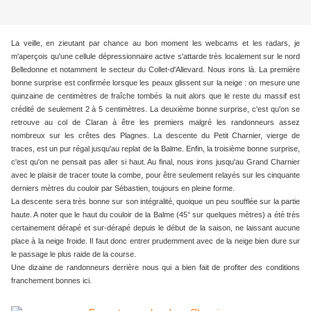
La veille, en zieutant par chance au bon moment les webcams et les radars, je
m'aperçois qu'une cellule dépressionnaire active s'attarde très localement sur le nord
Belledonne et notamment le secteur du Collet-d'Allevard. Nous irons là. La première
bonne surprise est confirmée lorsque les peaux glissent sur la neige : on mesure une
quinzaine de centimètres de fraîche tombés la nuit alors que le reste du massif est
crédité de seulement 2 à 5 centimètres. La deuxième bonne surprise, c'est qu'on se
retrouve au col de Claran à être les premiers malgré les randonneurs assez
nombreux sur les crêtes des Plagnes. La descente du Petit Charnier, vierge de
traces, est un pur régal jusqu'au replat de la Balme. Enfin, la troisième bonne surprise,
c'est qu'on ne pensait pas aller si haut. Au final, nous irons jusqu'au Grand Charnier
avec le plaisir de tracer toute la combe, pour être seulement relayés sur les cinquante
derniers mètres du couloir par Sébastien, toujours en pleine forme.
La descente sera très bonne sur son intégralité, quoique un peu soufflée sur la partie
haute. A noter que le haut du couloir de la Balme (45° sur quelques mètres) a été très
certainement dérapé et sur-dérapé depuis le début de la saison, ne laissant aucune
place à la neige froide. Il faut donc entrer prudemment avec de la neige bien dure sur
le passage le plus raide de la course.
Une dizaine de randonneurs derrière nous qui a bien fait de profiter des conditions
franchement bonnes ici.