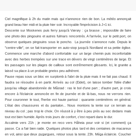
Ciel magnifique à 2h du matin mais qui n'annonce rien de bon. La météo annonçait
grand beau hier midi et la pluie hier soir. Incroyable l'imprécision à J+1 ici.
Descente sur Moskenes puis ferry jusqu'à Værøy : ça brasse ; impossible de faire
une photo des pingouins et autres fulmars rencontrés. A l'arrivée, sur le petit port, on
observe quelques pingouins sous le poncho. La journée s'annonce rude. Depuis le
"centre-ville", on se fait transporter en auto-stop jusqu'à Nordland et sa petite église.
Commence une marche d'abord confortable sur un large chemin puis inconfortable
avec des herbes trempées sur une trace en dévers de vingt centimètres de large. Et
les passages sur les plages de cailloux sont extrêmement glissants. Ici, le granite a
laissé sa place à un probable gneiss peu adhérent.
Pause repas sous un bloc en surplomb à l'abri de la pluie mais il ne fait pas chaud. Il
faudra se résoudre à en partir. Arrivés au col (Eidet), on laisse tomber l'idée d'aller
jusqu'au village abandonnée de Måstad : ras le bol d'une part ; d'autre part, je crois
encore à l'éclaircie annoncée en fin de journée et de là-bas, nous ne verrons rien.
Pour couronner le tout, l'herbe est haute partout : quarante centimètres en général.
L'état des chaussures et du pantalon... Nous montons la tente sur ce terrain au
niveau du col ; pas trop le choix. On réussit à y être à peu près au sec dedans mais
tout est bien humide. Après trois jours de confort, c'est reparti dans le dur.
Accalmie vers 21h ; je monte en reco vers Håheia pour voir si (et comment) ça
passe. Ca a l'air bien raide. Quelques photos plus tard et des centaines de macareux
en vol, ainsi que deux pygargues, retour sous la tente. 23h. Méga éclaircie. Coucher