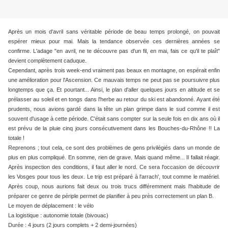
Après un mois d'avril sans véritable période de beau temps prolongé, on pouvait
espérer mieux pour mai. Mais la tendance observée ces dernières années se
confirme. L'adage "en avril, ne te découvre pas d'un fil, en mai, fais ce qu'il te plaît"
devient complètement caduque.
Cependant, après trois week-end vraiment pas beaux en montagne, on espérait enfin
une amélioration pour l'Ascension. Ce mauvais temps ne peut pas se poursuivre plus
longtemps que ça. Et pourtant... Ainsi, le plan d'aller quelques jours en altitude et se
prélasser au soleil et en tongs dans l'herbe au retour du ski est abandonné. Ayant été
prudents, nous avions gardé dans la tête un plan grimpe dans le sud comme il est
souvent d'usage à cette période. C'était sans compter sur la seule fois en dix ans où il
est prévu de la pluie cinq jours consécutivement dans les Bouches-du-Rhône !! La
totale !
Reprenons ; tout cela, ce sont des problèmes de gens privilégiés dans un monde de
plus en plus compliqué. En somme, rien de grave. Mais quand même... Il fallait réagir.
Après inspection des conditions, il faut aller le nord. Ce sera l'occasion de découvrir
les Vosges pour tous les deux. Le trip est préparé à l'arrach', tout comme le matériel.
Après coup, nous aurions fait deux ou trois trucs différemment mais l'habitude de
préparer ce genre de périple permet de planifier à peu près correctement un plan B.
Le moyen de déplacement : le vélo
La logistique : autonomie totale (bivouac)
Durée : 4 jours (2 jours complets + 2 demi-journées)