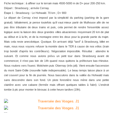
Fiche technique : à affiner sur le terrain mais 4500-5000 m de D+ pour 200-250 km.
Départ : Strasbourg ; arrivée Cernay.
Etape 1 : Strasbourg - Le Hohwald. 70 km ; D+ 900
Le départ de Cernay s'est imposé par la simplicité du parking (parking de la gare
gratuit). Idéalement, je pense toutefois qu'il vaut mieux partir de Mulhouse afin de ne
pas être tributaire de deux trains et puis, cela permet de rendre l'ensemble assez
logique avec la liaison des deux grandes villes alsaciennes moyennant 20 km de plat
au début et à la fin, et de la montagne entre les deux pour la grande partie du trajet.
Mais cela reste anecdotique. Quoique. En arrivant déjà "tard" à Strasbourg, billet en
main, nous nous voyons refuser la montée dans le TER à cause de nos vélos (train
trop bondé d'après les contrôleurs). Négociation impossible. Résultat : attendre le
suivant. Et comme nous avions prévu un petit tour dans Strasbourg avant de
commencer, il n'est pas loin de 14h quand nous quittons la préfecture bas-rhinoise.
Nous roulons vers l'ouest. Molsheim puis Obernay (très joli). Vient ensuite l'ascension
du mont Saint-Odile (nouvelle halte indispensable). Le beau temps laisse place à un
ciel couvert pour la fin de journée. Nous basculons dans la vallée du Hohwald mais
sans descendre dans son fond. Un piste forestière nous mène dans une petite
clairière avec une cabane (fermée mais offrant quelques tables à l'abri). L'endroit
tombe à pic pour monter le bivouac à cette heure tardive (19h).