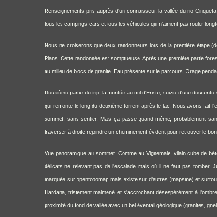
Renseignements pris auprès d'un connaisseur, la vallée du rio Cinqueta se
tous les campings-cars et tous les véhicules qui n'aiment pas rouler lon
Nous ne croiserons que deux randonneurs lors de la première étape (dé
Plans. Cette randonnée est somptueuse. Après une première partie forestiè
au milieu de blocs de granite. Eau présente sur le parcours. Orage pendan
Deuxième partie du trip, la montée au col d'Eriste, suivie d'une descente s
qui remonte le long du deuxième torrent après le lac. Nous avons fait l'
sommet, sans sentier. Mais ça passe quand même, probablement sans p
traverser à droite rejoindre un cheminement évident pour retrouver le bon 
Vue panoramique au sommet. Comme au Vignemale, vilain cube de béton
délicats ne relevant pas de l'escalade mais où il ne faut pas tomber. 
marquée sur opentopomap mais existe sur d'autres (mapsme) et surtout, e
Llardana, tristement malmené et s'accrochant désespérément à l'ombre
proximité du fond de vallée avec un bel éventail géologique (granites, gn