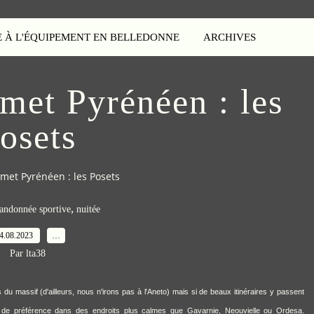
E À L'ÉQUIPEMENT EN BELLEDONNE
ARCHIVES
et Pyrénéen : les
osets
et Pyrénéen : les Posets
,
andonnée sportive
nuitée
4.08.2023
…
Par lta38
du massif (d'ailleurs, nous n'irons pas à l'Aneto) mais si de beaux itinéraires y passent
t de préférence dans des endroits plus calmes que Gavarnie, Neouvielle ou Ordesa.