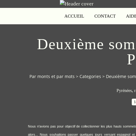
ACCUEIL
CONTACT
AID
Deuxième somm
P
Par monts et par mots
>
Categories
>
Deuxième somm
,
Pyrénées
r
1
Nous n'avions pas pour objectif de collectionner les plus hauts sommets 
alors... Nous souhaitions passer quelques jours versant espagnol e