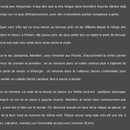
rait peu fréquentée. Il faut dire que la très longue piste forestière d'accès élimine déjà
gtemps sur ce type d'infrastructures, avec des croisements parfois complexes à gérer.
part vers 16h) qui va nous mener au bivouac près du lac Millarès depuis le refuge des
re et (donc) à l'ombre, elle passe près de deux petits lacs et rejoint le point de bivouac
t la nuit mais très venté donc tente sèche le matin.
ur le lac Llardaneta. Attention ; pour remonter aux Posets, il faut prendre la sente cairnée
erreur de prendre la première ; on se retrouve dans un vallon minéral situé à l'aplomb du
erte de temps ni d'énergie : on remonte dans la caillasse (assez confortable) pour
sentier au collado Diente Llardana. Bon à savoir si jamais.
 au sommet. La suite de la boucle se passe sur l'arête nord-est : quelques passages
Jusqu'à un col où on pique à gauche (ouest). Attention, la sente n'est curieusement pas
xiste bel et bien sur le terrain. On descend ensuite en face de la relique du glacier de
 de la face nord du sommet du même nom. Retour assez long mais très joli une fois à
eiss, calcaires, marnes) sur l'ensemble du parcours (environ 30 km).