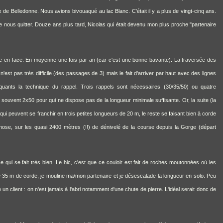
x de Belledonne. Nous avions bivouaqué au lac Blanc. C'était il y a plus de vingt-cinq ans.
e nous quitter. Douze ans plus tard, Nicolas qui était devenu mon plus proche "partenaire
le en face. En moyenne une fois par an (car c'est une bonne bavante). La traversée des
st pas très difficile (des passages de 3) mais le fait d'arriver par haut avec des lignes
quants la technique du rappel. Trois rappels sont nécessaires (30/35/50) ou quatre
souvent 2x50 pour qui ne dispose pas de la longueur minimale suffisante. Or, la suite (la
ui peuvent se franchir en trois petites longueurs de 20 m, le reste se faisant bien à corde
se, sur les quasi 2400 mètres (!!) de dénivelé de la course depuis la Gorge (départ
 ce qui se fait très bien. Le hic, c'est que ce couloir est fait de roches moutonnées où les
e 35 m de corde, je mouline ma/mon partenaire et je désescalade la longueur en solo. Peu
client : on n'est jamais à l'abri notamment d'une chute de pierre. L'idéal serait donc de