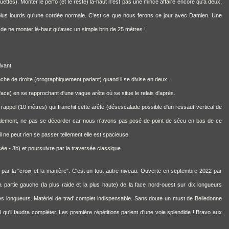
ttes). Monter le perfo (et le reste) là-haut n'est pas une mince affaire encore qu'à deux,
lus lourds qu'une cordée normale. C'est ce que nous ferons ce jour avec Damien. Une
de ne monter là-haut qu'avec un simple brin de 25 mètres !
ivant.
nche de droite (orographiquement parlant) quand il se divise en deux.
 face) en se rapprochant d'une vague arête où se situe le relais d'après.
 rappel (10 mètres) qui franchit cette arête (désescalade possible d'un ressaut vertical de
Idéalement, ne pas se décorder car nous n'avons pas posé de point de sécu en bas de ce
il ne peut rien se passer tellement elle est spacieuse.
osée - 3b) et poursuivre par la traversée classique.
ar la "croix et la manière". C'est un tout autre niveau. Ouverte en septembre 2022 par
a partie gauche (la plus raide et la plus haute) de la face nord-ouest sur dix longueurs
les longueurs. Matériel de trad' complet indispensable. Sans doute un must de Belledonne
u'il faudra compléter. Les première répétitions parlent d'une voie splendide ! Bravo aux