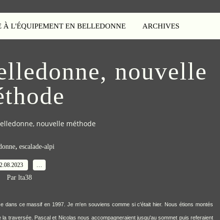
E À L'ÉQUIPEMENT EN BELLEDONNE
ARCHIVES
elledonne, nouvelle
thode
Belledonne, nouvelle méthode
,
donne
escalade-alpi
2.08.2023
…
Par lta38
se dans ce massif en 1997. Je m'en souviens comme si c'était hier. Nous étions montés
e la traversée. Pascal et Nicolas nous accompagneraient jusqu'au sommet puis referaient