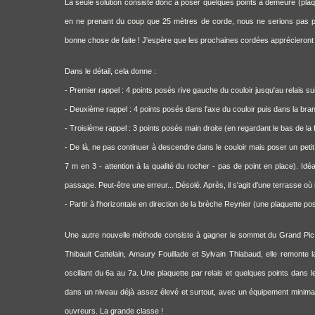
La seule solution consiste donc à poser quelques points à demeure (plaque
en ne prenant du coup que 25 mètres de corde, nous ne serions pas p
bonne chose de faite ! J'espère que les prochaines cordées apprécieront 
Dans le détail, cela donne :
- Premier rappel : 4 points posés rive gauche du couloir jusqu'au relais su
- Deuxième rappel : 4 points posés dans l'axe du couloir puis dans la bra
- Troisième rappel : 3 points posés main droite (en regardant le bas de la
- De là, ne pas continuer à descendre dans le couloir mais poser un petit
7 m en 3 - attention à la qualité du rocher - pas de point en place). 
passage. Peut-être une erreur... Désolé. Après, il s'agit d'une terrasse où 
- Partir à l'horizontale en direction de la brèche Reynier (une plaquette p
Une autre nouvelle méthode consiste à gagner le sommet du Grand Pic p
Thibault Cattelain, Amaury Fouillade et Sylvain Thiabaud, elle remonte l
oscillant du 6a au 7a. Une plaquette par relais et quelques points dans 
dans un niveau déjà assez élevé et surtout, avec un équipement minimal q
ouvreurs. La grande classe !