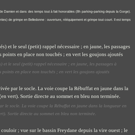
té de Damien et dans des temps tout à fait honorables (8h parking-parking depuis la Gorge).
ies) de grimpe en Belledonne : ouverture, rééquipement et grimpe tout court. Il est temps
 et le seul (petit) rappel nécessaire ; en jaune, les passages à
s points en place non touchés ; en vert les goujons ajoutés
par le socle. La voie coupe la Rébuffat en jaune dans la longueur en
ert). Sortie directe au sommet en bleu non terminée.