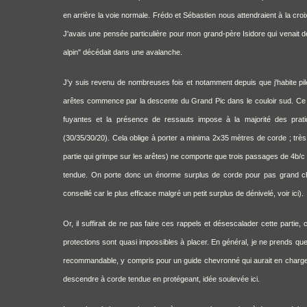
en arrière la voie normale. Frédo et Sébastien nous attendraient à la croi
J'avais une pensée particulière pour mon grand-père Isidore qui venait d
alpin" décédait dans une avalanche.
J'y suis revenu de nombreuses fois et notamment depuis que j'habite pi
arêtes commence par la descente du Grand Pic dans le couloir sud. Ce n'e
fuyantes et la présence de ressauts impose à la majorité des prati
(30/35/30/20). Cela oblige à porter a minima 2x35 mètres de corde ; très 
partie qui grimpe sur les arêtes) ne comporte que trois passages de 4b/c q
tendue. On porte donc un énorme surplus de corde pour pas grand cho
conseillé car le plus efficace malgré un petit surplus de dénivelé,
voir ici
).
Or, il suffirait de ne pas faire ces rappels et désescalader cette partie,
protections sont quasi impossibles à placer. En général, je ne prends qu
recommandable, y compris pour un guide chevronné qui aurait en charge un 
descendre à corde tendue en protégeant,
idée soulevée ici
.