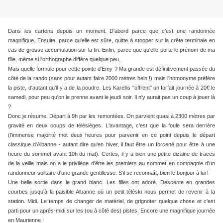
Dans les cartons depuis un moment. D'abord parce que c'est une randonnée
magnifique. Ensuite, parce qu'elle est sûre, quitte à stopper sur la crête terminale en
cas de grosse accumulation sur la fin. Enfin, parce que qu'elle porte le prénom de ma
fille, même si l'orthographe diffère quelque peu.
Mais quelle formule pour cette pointe d'Emy ? Ma grande est définitivement passée du
côté de la rando (sans pour autant faire 2000 mètres hein !) mais l'homonyme préfère
la piste, d'autant qu'il y a de la poudre. Les Karellis "offrent" un forfait journée à 20€ le
samedi, pour peu qu'on le prenne avant le jeudi soir. Il n'y aurait pas un coup à jouer là
?
Donc je résume. Départ à 9h par les remontées. On parvient quasi à 2300 mètres par
gravité en deux coups de télésièges. L'avantage, c'est que la foule sera derrière
(l'immense majorité met deux heures pour parvenir en ce point depuis le départ
classique d'Albanne - autant dire qu'en hiver, il faut être un forcené pour être à une
heure du sommet avant 10h du mat). Certes, il y a bien une petite dizaine de traces
de la veille mais on a le privilège d'être les premiers au sommet en compagnie d'un
randonneur solitaire d'une grande gentillesse. S'il se reconnaît, bien le bonjour à lui !
Une belle sortie dans le grand blanc. Les filles ont adoré. Descente en grandes
courbes jusqu'à la paisible Albanne où un petit téléski nous permet de revenir à la
station. Midi. Le temps de changer de matériel, de grignoter quelque chose et c'est
parti pour un après-midi sur les (ou à côté des) pistes. Encore une magnifique journée
en Maurienne !