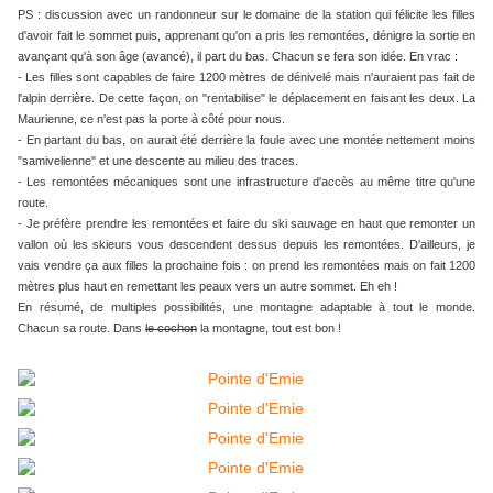
PS : discussion avec un randonneur sur le domaine de la station qui félicite les filles
d'avoir fait le sommet puis, apprenant qu'on a pris les remontées, dénigre la sortie en
avançant qu'à son âge (avancé), il part du bas. Chacun se fera son idée. En vrac :
-
Les filles sont capables de faire 1200 mètres de dénivelé mais n'auraient pas fait de
l'alpin derrière. De cette façon, on "rentabilise" le déplacement en faisant les deux. La
Maurienne, ce n'est pas la porte à côté pour nous.
- En partant du bas, on aurait été derrière la foule avec une montée nettement moins
"samivelienne" et une descente au milieu des traces.
- Les remontées mécaniques sont une infrastructure d'accès au même titre qu'une
route.
- Je préfère prendre les remontées et faire du ski sauvage en haut que remonter un
vallon où les skieurs vous descendent dessus depuis les remontées. D'ailleurs, je
vais vendre ça aux filles la prochaine fois : on prend les remontées mais on fait 1200
mètres plus haut en remettant les peaux vers un autre sommet. Eh eh !
En résumé, de multiples possibilités, une montagne adaptable à tout le monde.
Chacun sa route. Dans
le cochon
la montagne, tout est bon !