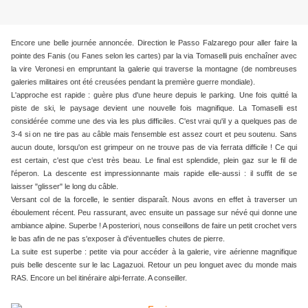
Encore une belle journée annoncée. Direction le Passo Falzarego pour aller faire la
pointe des Fanis (ou Fanes selon les cartes) par la via Tomaselli puis enchaîner avec
la vire Veronesi en empruntant la galerie qui traverse la montagne (de nombreuses
galeries militaires ont été creusées pendant la première guerre mondiale).
L'approche est rapide : guère plus d'une heure depuis le parking. Une fois quitté la
piste de ski, le paysage devient une nouvelle fois magnifique. La Tomaselli est
considérée comme une des via les plus difficiles. C'est vrai qu'il y a quelques pas de
3-4 si on ne tire pas au câble mais l'ensemble est assez court et peu soutenu. Sans
aucun doute, lorsqu'on est grimpeur on ne trouve pas de via ferrata difficile ! Ce qui
est certain, c'est que c'est très beau. Le final est splendide, plein gaz sur le fil de
l'éperon. La descente est impressionnante mais rapide elle-aussi : il suffit de se
laisser "glisser" le long du câble.
Versant col de la forcelle, le sentier disparaît. Nous avons en effet à traverser un
éboulement récent. Peu rassurant, avec ensuite un passage sur névé qui donne une
ambiance alpine. Superbe ! A posteriori, nous conseillons de faire un petit crochet vers
le bas afin de ne pas s'exposer à d'éventuelles chutes de pierre.
​​​​​​​La suite est superbe : petite via pour accéder à la galerie, vire aérienne magnifique
puis belle descente sur le lac Lagazuoi. Retour un peu longuet avec du monde mais
RAS. Encore un bel itinéraire alpi-ferrate. A conseiller.