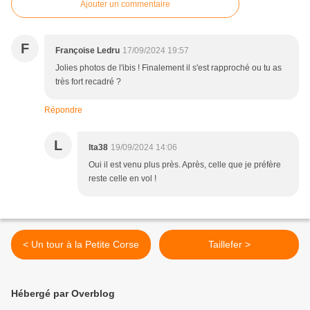
Ajouter un commentaire
F
Françoise Ledru
17/09/2024 19:57
Jolies photos de l'ibis ! Finalement il s'est rapproché ou tu as
très fort recadré ?
Répondre
L
lta38
19/09/2024 14:06
Oui il est venu plus près. Après, celle que je préfère
reste celle en vol !
< Un tour à la Petite Corse
Taillefer >
Hébergé par Overblog