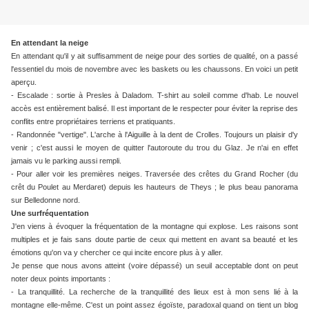
En attendant la neige
En attendant qu'il y ait suffisamment de neige pour des sorties de qualité, on a passé
l'essentiel du mois de novembre avec les baskets ou les chaussons. En voici un petit
aperçu.
- Escalade : sortie à Presles à Daladom. T-shirt au soleil comme d'hab. Le nouvel
accès est entièrement balisé. Il est important de le respecter pour éviter la reprise des
conflits entre propriétaires terriens et pratiquants.
- Randonnée "vertige". L'arche à l'Aiguille à la dent de Crolles. Toujours un plaisir d'y
venir ; c'est aussi le moyen de quitter l'autoroute du trou du Glaz. Je n'ai en effet
jamais vu le parking aussi rempli.
- Pour aller voir les premières neiges. Traversée des crêtes du Grand Rocher (du
crêt du Poulet au Merdaret) depuis les hauteurs de Theys ; le plus beau panorama
sur Belledonne nord.
Une surfréquentation
J'en viens à évoquer la fréquentation de la montagne qui explose. Les raisons sont
multiples et je fais sans doute partie de ceux qui mettent en avant sa beauté et les
émotions qu'on va y chercher ce qui incite encore plus à y aller.
Je pense que nous avons atteint (voire dépassé) un seuil acceptable dont on peut
noter deux points importants :
- La tranquillité. La recherche de la tranquillité des lieux est à mon sens lié à la
montagne elle-même. C'est un point assez égoïste, paradoxal quand on tient un blog