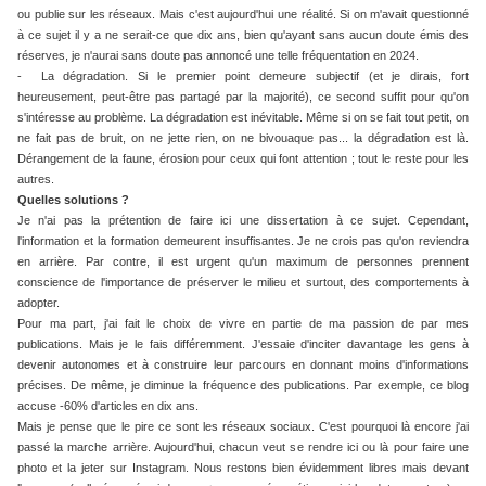
ou publie sur les réseaux. Mais c'est aujourd'hui une réalité. Si on m'avait questionné
à ce sujet il y a ne serait-ce que dix ans, bien qu'ayant sans aucun doute émis des
réserves, je n'aurai sans doute pas annoncé une telle fréquentation en 2024.
- La dégradation. Si le premier point demeure subjectif (et je dirais, fort
heureusement, peut-être pas partagé par la majorité), ce second suffit pour qu'on
s'intéresse au problème. La dégradation est inévitable. Même si on se fait tout petit, on
ne fait pas de bruit, on ne jette rien, on ne bivouaque pas... la dégradation est là.
Dérangement de la faune, érosion pour ceux qui font attention ; tout le reste pour les
autres.
Quelles solutions ?
Je n'ai pas la prétention de faire ici une dissertation à ce sujet. Cependant,
l'information et la formation demeurent insuffisantes. Je ne crois pas qu'on reviendra
en arrière. Par contre, il est urgent qu'un maximum de personnes prennent
conscience de l'importance de préserver le milieu et surtout, des comportements à
adopter.
Pour ma part, j'ai fait le choix de vivre en partie de ma passion de par mes
publications. Mais je le fais différemment. J'essaie d'inciter davantage les gens à
devenir autonomes et à construire leur parcours en donnant moins d'informations
précises. De même, je diminue la fréquence des publications. Par exemple, ce blog
accuse -60% d'articles en dix ans.
Mais je pense que le pire ce sont les réseaux sociaux. C'est pourquoi là encore j'ai
passé la marche arrière. Aujourd'hui, chacun veut se rendre ici ou là pour faire une
photo et la jeter sur Instagram. Nous restons bien évidemment libres mais devant