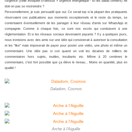
l'urgence (celle évoquée ci-dessus + urgence énergétique - ici les datas centers) ne
doit-on pas se restreindre ?
Personnellement, je suis persuadé que oui. Ce serait top si la plupart des pratiquants
réservaient ces publications aux moments exceptionnels et le reste du temps, se
contentaient éventuellement de les partager à leur réseau d'amis sur WhatsApp et
compagnie. Comme à chaque fois, ce sont nos excès qui conduisent à une
règlementation. Et si les réseaux sociaux devenaient payants ? Il y a quelques jours,
nous ironisions avec des amis sur une idée qui consisterait à autoriser la consultation
et les "like" mais imposerait de payer pour poster une vidéo, une photo et même un
commentaire. Une idée pas si con quand on voit les dizaines de milliers de
commentaires hors sujets, inutiles, insultants etc. Même à 20 centimes le
commentaire, c'est fort possible que ça élève le niveau... Moins en quantité, plus en
qualité !
Daladom, Cosmos
Arche à l'Aiguille