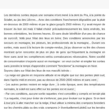
Les dernières sorties depuis une semaine m'ont mené à la dent du Pra, à la pointe du
Sciallet, au jas des Lièvres... Avec des conditions franchement dégradées par la pluie
en-dessous de 2000 mètres et par la glace jusqu'à 2500 mètres. Il y avait moyen de
trouver du bon ski mais il fallait choisir précautionneusement les bons endroits, les
bonnes orientations, les bonnes heures. Et sans doute bénéficier d'un peu de chance
de surcroît. Voilà pour l'état des lieux en Isère. Des conditions annoncées par les
secours en montagne, les pisteurs, les professionnels de la montagne... Durant ces
sorties, mais aussi à la lecture de compte-rendus, j'ai pu observer ou lire des choses
montrant qu'on rencontre de plus en plus de gens qui fréquentent la montagne en
hiver sans avoir les compétences oet/ou connaissances nécessaires. Notre société
de consommation s'exporte aussi en montagne : on veut cocher et empiler les sorties
sans prendre le temps d'apprendre comment "fonctionne" la montagne en hiver.
Soyons clairs sur l'état des lieux de nos massifs isérois :
- La neige est glacée en moyenne altitude et ne dégèle que sur des pentes plein sud,
dans l'après-midi et encore, pas au-dessus de 2500-2600 mètres et sans vent ;
- Les autres pentes restent en neige dure ;
à cette époque, avec des températures
normales, le soleil est sans effet sur les pentes est et ouest ;
- Par ces conditions, aucune sortie raquettes n'est conseillée y compris en terrain plat
! La raquette, c'est pour éviter de s'enfoncer, pas pour évoluer sur la glace. Si on tient
à tout prix à aller marcher sur la neige, il faut utiliser a minima des crampons forestiers
sur les chemins plats ou des vrais crampons (+ éventuellement piolet) sur les terrains