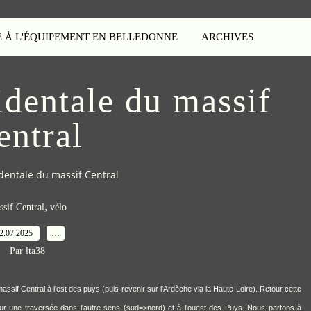
E À L'ÉQUIPEMENT EN BELLEDONNE
ARCHIVES
identale du massif
entral
dentale du massif Central
,
sif Central
vélo
2.07.2025
…
Par lta38
 massif Central à l'est des puys (puis revenir sur l'Ardèche via la Haute-Loire). Retour cette
ur une traversée dans l'autre sens (sud=>nord) et à l'ouest des Puys. Nous partons à