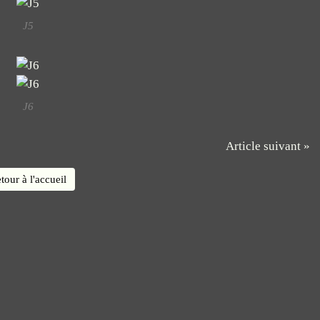
J5
J6
Article suivant »
tour à l'accueil