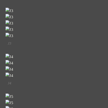
J3
J4