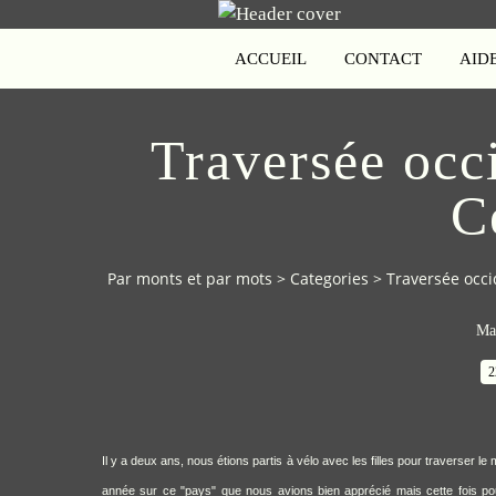
ACCUEIL
CONTACT
AID
Traversée occ
C
Par monts et par mots
>
Categories
>
Traversée occi
Mas
2
Il y a deux ans, nous étions partis à vélo avec les filles pour traverser le
année sur ce "pays" que nous avions bien apprécié mais cette fois po