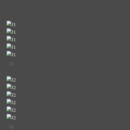
J1
J2