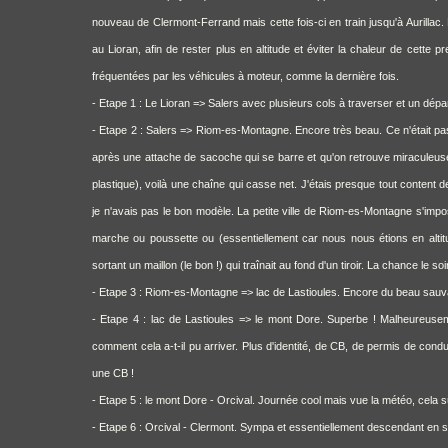
nouveau de Clermont-Ferrand mais cette fois-ci en train jusqu'à Aurillac.
au Lioran, afin de rester plus en altitude et éviter la chaleur de cette
fréquentées par les véhicules à moteur, comme la dernière fois.
- Etape 1 : Le Lioran => Salers avec plusieurs cols à traverser et un dép
- Etape 2 : Salers => Riom-es-Montagne. Encore très beau. Ce n'était pas tou
après une attache de sacoche qui se barre et qu'on retrouve miraculeuse
plastique), voilà une chaîne qui casse net. J'étais presque tout content d
je n'avais pas le bon modèle. La petite ville de Riom-es-Montagne s'impo
marche ou poussette ou (essentiellement car nous nous étions en altit
sortant un maillon (le bon !) qui traînait au fond d'un tiroir. La chance le s
- Etape 3 : Riom-es-Montagne => lac de Lastioules. Encore du beau sauva
- Etape 4 : lac de Lastioules => le mont Dore. Superbe ! Malheureuse
comment cela a-t-il pu arriver. Plus d'identité, de CB, de permis de cond
une CB !
- Etape 5 : le mont Dore - Orcival. Journée cool mais vue la météo, cela su
- Etape 6 : Orcival - Clermont. Sympa et essentiellement descendant en 