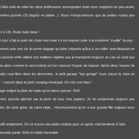
 L'idée était de relier les deux préfectures auvergnates mais nous stoppons un peu avant,
 première journée (32 degrés en plaine...). Nous n'emprunterons que de petites routes peu
art à 13h. Rude mais beau !
t à fait le point de chute visé mais il s'est imposé suite à la troisième "couille" du jour :
ment puis une vis du porte-bagage qui pète (réparée grâce à un collier auto-bloquant en
e pouvoir enfin utiliser ces maillons rapides que je transporte toujours au cas-où sauf que
se alors comme le seul endroit où l'on caresse l'espoir de réparer. Après deux heures de
ude) roue-libre dans les descentes, le petit garage "top garage" nous sauve la mise en
oir : concert dans le petit camping municipal. On s'en sort bien !
ge malgré la pluie du matin qu'on laisse passer. RAS
ment, journée gâchée par la perte de tous mes papiers. Je ne comprends toujours pas
uire, de carte grise, de carte vitale... Heureusement qu'on a une grande fille majeure avec
ffit amplement. On se trouve une petite roulotte pour un après-midi farniente à l'abri.
seconde partie. RAS et météo favorable.