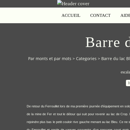
ACCUEIL
CONTACT
AID
Barre 
Par monts et par mots
>
Categories
>
Barre du lac B
escal
1
De retour du Ferrouillet lors de ma première journée d'équipement en sol
de la mine de Fer et tout le détour qui suit pour revenir au lac de
Crop. 
rejoindre plus bas le petit couloir rive gauche menant au lac Bleu. Ce ne 
du Ferrouillet et garde de vagues souvenirs d'un passage court mais 