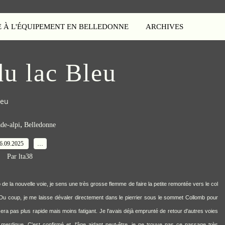
E À L'ÉQUIPEMENT EN BELLEDONNE
ARCHIVES
du lac Bleu
leu
,
ade-alpi
Belledonne
6.09.2025
…
Par lta38
o de la
nouvelle voie
, je sens une très grosse flemme de faire la petite remontée vers le col
Du coup, je me laisse dévaler directement dans le pierrier sous le sommet Collomb pour
sera pas plus rapide mais moins fatigant. Je l'avais déjà emprunté de retour d'autres voies
merdique. C'est confirmé et, l'âge aidant peut-être, je ne trouve pas ce passage très