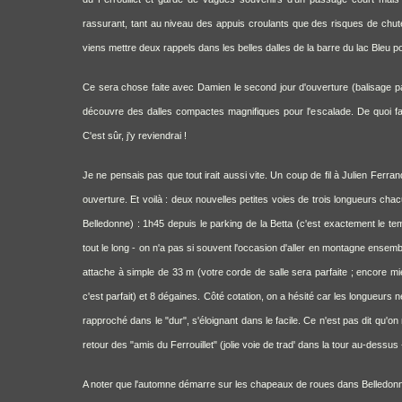
rassurant, tant au niveau des appuis croulants que des risques de chute
viens mettre deux rappels dans les belles dalles de la barre du lac Bleu p
Ce sera chose faite avec Damien le second jour d'ouverture (balisage par
découvre des dalles compactes magnifiques pour l'escalade. De quoi fai
C'est sûr, j'y reviendrai !
Je ne pensais pas que tout irait aussi vite. Un coup de fil à Julien Ferr
ouverture. Et voilà : deux nouvelles petites voies de trois longueurs cha
Belledonne) : 1h45 depuis le parking de la Betta (c'est exactement le t
tout le long - on n'a pas si souvent l'occasion d'aller en montagne ensembl
attache à simple de 33 m (votre corde de salle sera parfaite ; encore mi
c'est parfait) et 8 dégaines. Côté cotation, on a hésité car les longueurs
rapproché dans le "dur", s'éloignant dans le facile. Ce n'est pas dit qu'on 
retour des "amis du Ferrouillet" (jolie voie de trad' dans la tour au-dessu
A noter que l'automne démarre sur les chapeaux de roues dans Belledonn