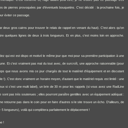
s de pierres provoquées par d'éventuels bouquetins. C'est décidé : la prochaine fois, je
our éviter ce passage.
 deux gros cairns pour trouver le relais de rappel en venant du haut). C'est alors qu'on
re quelques lignes de deux à trois longueurs. Et en plus, c'est moins loin en approche.
andez qui est est dispo et motivé le même jour que moi pour sa première participation à une
cune. Et c'est vraiment pas mal du tout avec, de surcroît, une approche raisonnable (pour
emps que nous avons mis ce jour chargés de tout le matériel d'équipement et en discutant
e !). C'est donc vraiment un horaire moyen, d'autant que le matériel requis est limité : une
eux si c'est une multi label), un brin de 30 m pour les rappels (si vous avez une RadLine
 ne sont pas très soutenues ; elles pourront paraître gentilles avec un équipement adéquat :
ne retourne pas dans le coin pour en faire d'autres si le site trouve un écho. D'ailleurs, de
s - 5 longueurs), voilà qui complètera parfaitement le déplacement !
e !