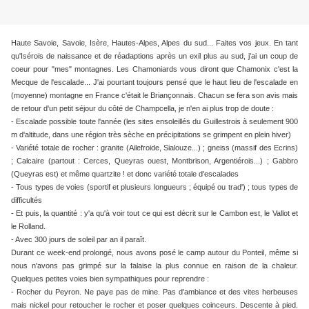
Haute Savoie, Savoie, Isère, Hautes-Alpes, Alpes du sud... Faites vos jeux. En tant
qu'Isérois de naissance et de réadaptions après un exil plus au sud, j'ai un coup de
coeur pour "mes" montagnes. Les Chamoniards vous diront que Chamonix c'est la
Mecque de l'escalade... J'ai
pourtant toujours pensé que le haut lieu de l'escalade en
(moyenne) montagne en France c'était le Briançonnais. Chacun se fera son avis mais
de retour d'un petit séjour du côté de Champcella, je n'en ai plus trop de doute :
- Escalade possible toute l'année (les sites ensoleillés du Guillestrois à seulement 900
m d'altitude, dans une région très sèche en précipitations se grimpent en plein hiver)
- Variété totale de rocher : granite (Ailefroide, Sialouze...) ; gneiss (massif des Ecrins)
; Calcaire (partout : Cerces, Queyras ouest, Montbrison, Argentiérois...) ; Gabbro
(Queyras est) et même quartzite ! et donc variété totale d'escalades
- Tous types de voies (sportif et plusieurs longueurs ; équipé ou trad') ; tous types de
difficultés
- Et puis, la quantité : y'a qu'à voir tout ce qui est décrit sur le Cambon est, le Vallot et
le Rolland.
- Avec 300 jours de soleil par an il paraît.
Durant ce week-end prolongé, nous avons posé le camp autour du Ponteil, même si
nous n'avons pas grimpé sur la falaise la plus connue en raison de la chaleur.
Quelques petites voies bien sympathiques pour reprendre :
- Rocher du Peyron. Ne paye pas de mine. Pas d'ambiance et des vites herbeuses
mais nickel pour retoucher le rocher et poser quelques coinceurs. Descente à pied.