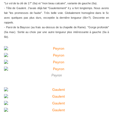
"Le vol de la clé de 17" (6a) et "mon beau calcaire", variante de gauche (6a).
- Tête de Gaulent. J'avais déjà fait "Gaulentement" il y a fort longtemps. Nous avons
fait "les promesses de l'aube". Très belle voie. Globalement homogène dans le 5c
avec quelques pas plus durs, exceptée la dernière longueur (6b+?). Descente en
rappels.
​​​​​​​- Paroi de la Biaysse (au frais au-dessus de la chapelle de Rame). "Gorge profonde"
(6a max). Sortie au choix par une autre longueur plus intéressante à gauche (6a à
6b).
Peyron