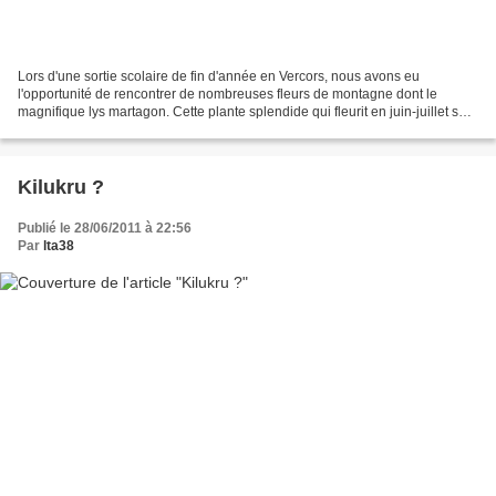
Lors d'une sortie scolaire de fin d'année en Vercors, nous avons eu
l'opportunité de rencontrer de nombreuses fleurs de montagne dont le
magnifique lys martagon. Cette plante splendide qui fleurit en juin-juillet se
rencontre souvent en bordure de chemins,...
Kilukru ?
Publié le 28/06/2011 à 22:56
Par
lta38