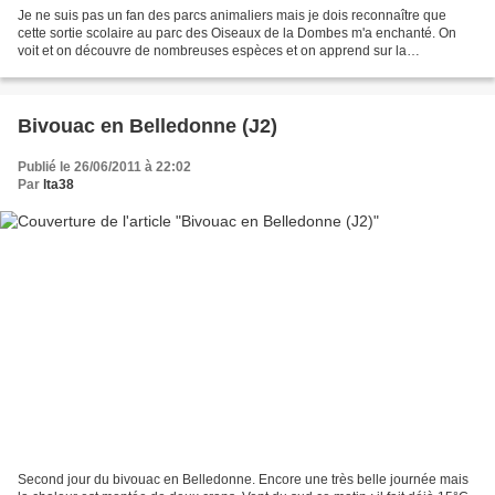
Je ne suis pas un fan des parcs animaliers mais je dois reconnaître que
cette sortie scolaire au parc des Oiseaux de la Dombes m'a enchanté. On
voit et on découvre de nombreuses espèces et on apprend sur la
biodiversité. Autre atout de cette attraction,...
Bivouac en Belledonne (J2)
Publié le 26/06/2011 à 22:02
Par
lta38
Second jour du bivouac en Belledonne. Encore une très belle journée mais