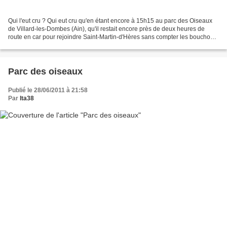
Qui l'eut cru ? Qui eut cru qu'en étant encore à 15h15 au parc des Oiseaux
de Villard-les-Dombes (Ain), qu'il restait encore près de deux heures de
route en car pour rejoindre Saint-Martin-d'Hères sans compter les bouchons
sur la rocade, qu'il fallait...
Parc des oiseaux
Publié le 28/06/2011 à 21:58
Par
lta38