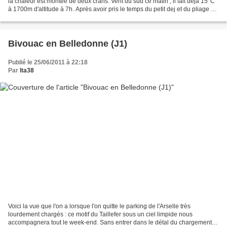
la chaleur est montée de deux crans. Vent du sud ce matin ; il fait déjà 15°C
à 1700m d'altitude à 7h. Après avoir pris le temps du petit dej et du pliage de
tentes, les papas sont...
Bivouac en Belledonne (J1)
Publié le 25/06/2011 à 22:18
Par
lta38
Voici la vue que l'on a lorsque l'on quitte le parking de l'Arselle très
lourdement chargés : ce motif du Taillefer sous un ciel limpide nous
accompagnera tout le week-end. Sans entrer dans le détal du chargement,