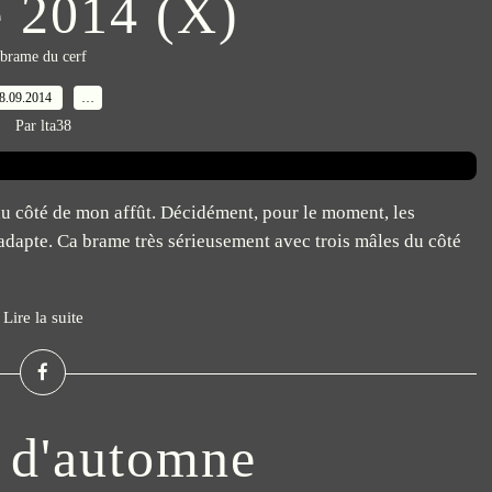
 2014 (X)
brame du cerf
8.09.2014
…
Par lta38
 du côté de mon affût. Décidément, pour le moment, les
s'adapte. Ca brame très sérieusement avec trois mâles du côté
Lire la suite
 d'automne