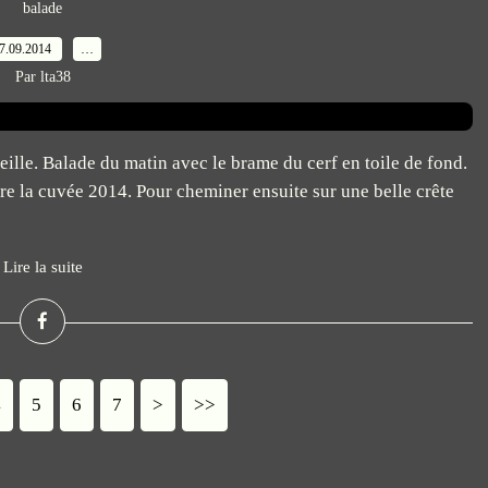
balade
7.09.2014
…
Par lta38
eille. Balade du matin avec le brame du cerf en toile de fond.
re la cuvée 2014. Pour cheminer ensuite sur une belle crête
Lire la suite
4
5
6
7
>
>>