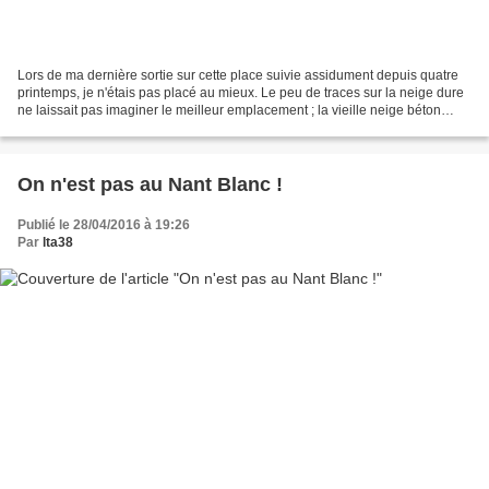
Lors de ma dernière sortie sur cette place suivie assidument depuis quatre
printemps, je n'étais pas placé au mieux. Le peu de traces sur la neige dure
ne laissait pas imaginer le meilleur emplacement ; la vieille neige béton
rendant compliqué le terrassement,...
On n'est pas au Nant Blanc !
Publié le 28/04/2016 à 19:26
Par
lta38