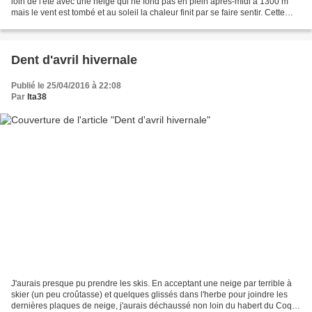
loin de l'été avec une neige qui ne fond pas en plein après-midi à 1300 m
mais le vent est tombé et au soleil la chaleur finit par se faire sentir. Cette
période de l'année correspont...
Dent d'avril hivernale
Publié le 25/04/2016 à 22:08
Par
lta38
J'aurais presque pu prendre les skis. En acceptant une neige par terrible à
skier (un peu croûtasse) et quelques glissés dans l'herbe pour joindre les
dernières plaques de neige, j'aurais déchaussé non loin du habert du Coq