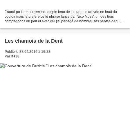
J'aurai pu titrer autrement compte tenu de la surprise arrivée en haut du
couloir mais je préfère cette phrase lancé par Nico Moss', un des trois
compagnons du jour et avec qui j'ai partagé de nombreuses pentes depuis
plus de dix ans. C'est aussi à lui...
Les chamois de la Dent
Publié le 27/04/2016 à 19:22
Par
lta38