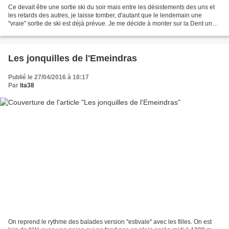
Ce devait être une sortie ski du soir mais entre les désistements des uns et
les retards des autres, je laisse tomber, d'autant que le lendemain une
"vraie" sortie de ski est déjà prévue. Je me décide à monter sur la Dent une
nouvelle fois, en espérant...
Les jonquilles de l'Emeindras
Publié le 27/04/2016 à 18:17
Par
lta38
On reprend le rythme des balades version "estivale" avec les filles. On est