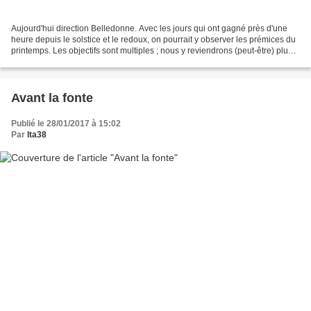
Aujourd'hui direction Belledonne. Avec les jours qui ont gagné près d'une
heure depuis le solstice et le redoux, on pourrait y observer les prémices du
printemps. Les objectifs sont multiples ; nous y reviendrons (peut-être) plus
tard si cela porte ses...
Avant la fonte
Publié le 28/01/2017 à 15:02
Par
lta38