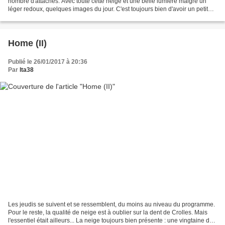
nombre d'attaches. Avec toute cette neige et une belle lumière malgré un
léger redoux, quelques images du jour. C'est toujours bien d'avoir un petit
appareil photo hybride sur...
Home (II)
Publié le 26/01/2017 à 20:36
Par
lta38
Les jeudis se suivent et se ressemblent, du moins au niveau du programme.
Pour le reste, la qualité de neige est à oublier sur la dent de Crolles. Mais
l'essentiel était ailleurs... La neige toujours bien présente : une vingtaine de