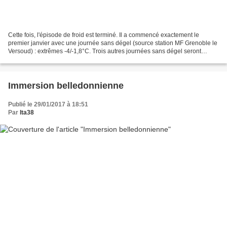
Cette fois, l'épisode de froid est terminé. Il a commencé exactement le
premier janvier avec une journée sans dégel (source station MF Grenoble le
Versoud) : extrêmes -4/-1,8°C. Trois autres journées sans dégel seront
notées durant ces quatre semaines....
Immersion belledonnienne
Publié le 29/01/2017 à 18:51
Par
lta38