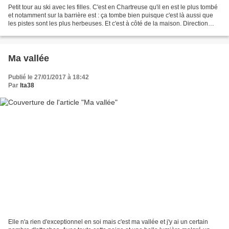
Petit tour au ski avec les filles. C'est en Chartreuse qu'il en est le plus tombé
et notamment sur la barrière est : ça tombe bien puisque c'est là aussi que
les pistes sont les plus herbeuses. Et c'est à côté de la maison. Direction
donc la petite station...
Ma vallée
Publié le 27/01/2017 à 18:42
Par
lta38
Elle n'a rien d'exceptionnel en soi mais c'est ma vallée et j'y ai un certain